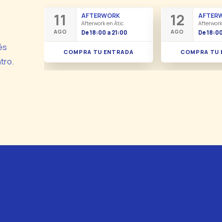
11
12
AFTERWORK
AFTER
Afterwork en Àtic
Afterwork
AGO
AGO
De 18:00 a 21:00
De 18:00
és
COMPRA TU ENTRADA
COMPRA TU 
tro.