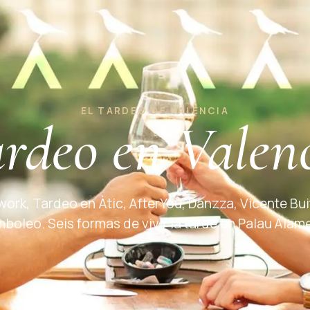
EL TARDEO DE VALENCIA
rdeo en Valen
work, Tardeo en Àtic, AfterYou, Danzza, Vicente Bui
boleo. Seis formas de vivir la tarde en Palau Alam