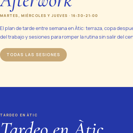
MARTES, MIÉRCOLES Y JUEVES · 16:30-21:00
El plan de tarde entre semana en Àtic: terraza, copa despu
del trabajo y sesiones para romper la rutina sin salir del cen
TODAS LAS SESIONES
TARDEO EN ÀTIC
Tardeo en Àtic