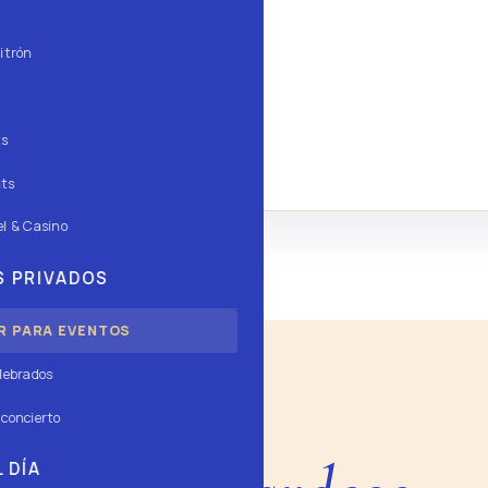
30
SIN
TARDEO
itrón
ts
ts
l & Casino
 PRIVADOS
R PARA EVENTOS
lebrados
concierto
AGENDA
 DÍA