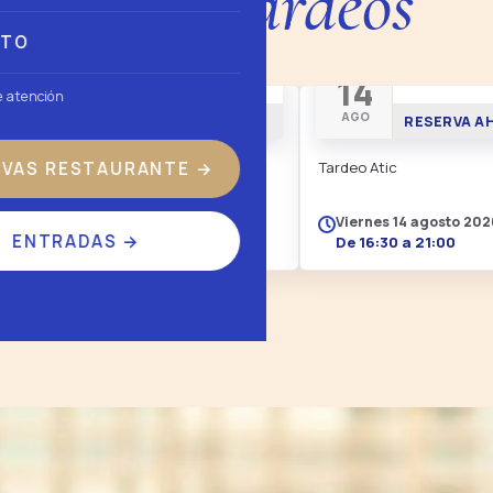
róximos tardeos
CTO
AFTERWORK
TARDEO EN À
13
14
e atención
AGO
AGO
RESERVA AHORA
RESERVA A
RVAS RESTAURANTE
→
Afterwork en Àtic · Afterwork.
Tardeo Atic
Jueves 13 agosto 2026
Viernes 14 agosto 202
ENTRADAS
→
De 18:00 a 21:00
De 16:30 a 21:00