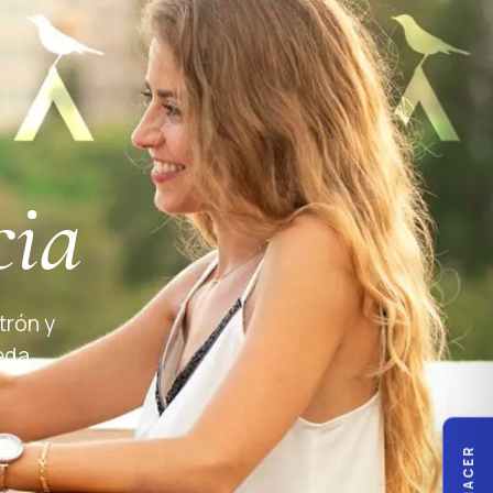
cia
trón y
eda.
QUÉ HACER