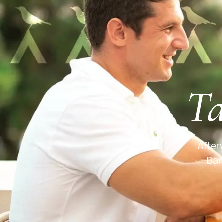
Ta
After
Bam