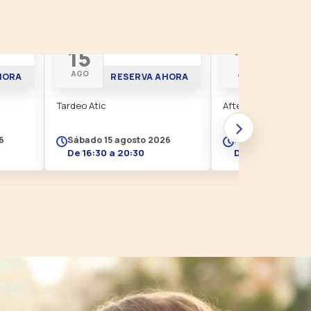
TIC
TARDEO EN ÀTIC
AFTER
15
18
AGO
AGO
HORA
RESERVA AHORA
RESER
Tardeo Atic
Afterwork en Àtic · 
›
6
Sábado 15 agosto 2026
Martes 18 agosto
De 16:30 a 20:30
De 18:00 a 21:00