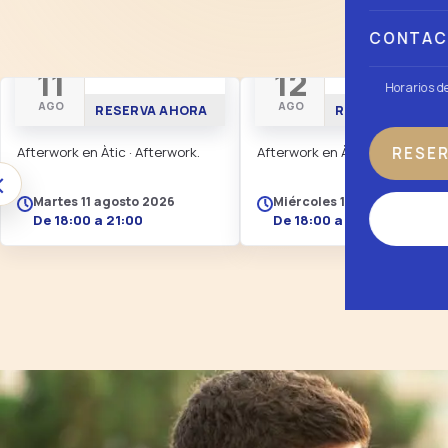
P
CONTA
AFTERWORK
AFTERWORK
11
12
Horarios d
AGO
AGO
RESERVA AHORA
RESERVA AHORA
RESE
Afterwork en Àtic · Afterwork.
Afterwork en Àtic · Afterwork.
‹
Martes 11 agosto 2026
Miércoles 12 agosto 2026
De 18:00 a 21:00
De 18:00 a 21:00