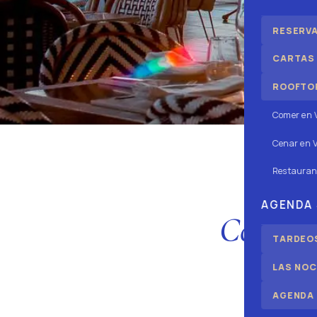
RESERV
CARTAS
ROOFTOP
Comer en 
Cenar en V
Restauran
AGENDA
Cocina 
TARDEOS
LAS NOC
AGENDA