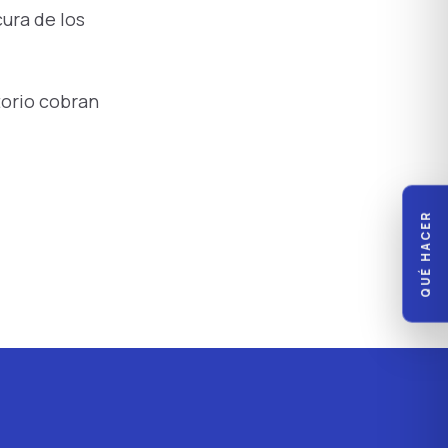
cura de los
itorio cobran
QUÉ HACER