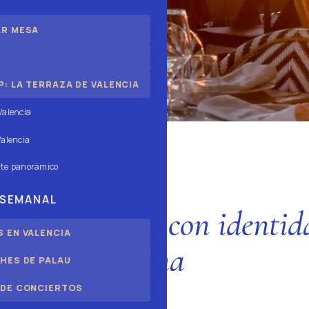
AR MESA
: LA TERRAZA DE VALENCIA
Valencia
alencia
te panorámico
ÀTIC ALAMEDA
 SEMANAL
mediterránea con identid
 EN VALENCIA
valenciana
HES DE PALAU
 DE CONCIERTOS