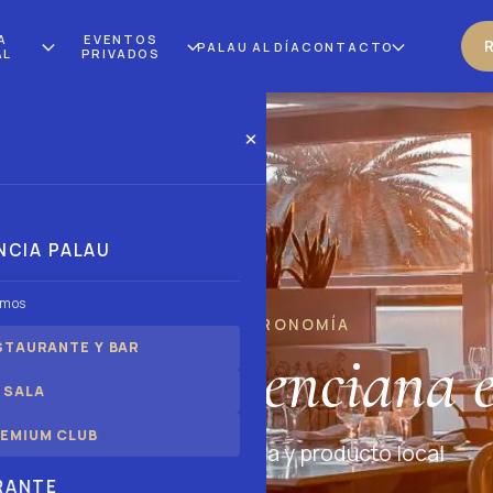
A
EVENTOS
PALAU AL DÍA
CONTACTO
AL
PRIVADOS
×
NCIA PALAU
omos
ÀTIC · GASTRONOMÍA
STAURANTE Y BAR
onomía valenciana e
 SALA
EMIUM CLUB
Tradición mediterránea y producto local
RANTE