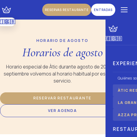
RESERVAS RESTAURANTE
ENTRADAS
🇪🇸
🇬🇧
|
Español
Inglés
🇪🇸
🇬🇧
|
Español
Inglés
HORARIO DE AGOSTO
Horarios de agosto
EXPERIE
Horario especial de Àtic durante agosto de 2026. En
septiembre volvemos al horario habitual por espacio y
Quiénes s
servicio.
ÀTIC RE
RESERVAR RESTAURANTE
LA GRAN
VER AGENDA
AZZA PR
RESTAU