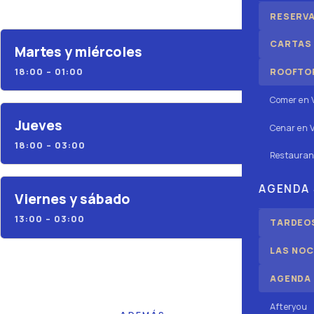
RESERV
CARTAS
Martes y miércoles
18:00 – 01:00
ROOFTOP
Comer en 
Jueves
Cenar en V
18:00 – 03:00
Restauran
AGENDA
Viernes y sábado
13:00 – 03:00
TARDEOS
LAS NOC
AGENDA
Afteryou