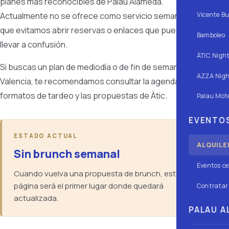
planes más reconocibles de Palau Alameda.
Actualmente no se ofrece como servicio semanal, así
Vicente Bu
que evitamos abrir reservas o enlaces que puedan
Bamboleo
llevar a confusión.
ÀTIC Nigh
Si buscas un plan de mediodía o de fin de semana en
AZZA Nigh
Valencia, te recomendamos consultar la agenda, los
formatos de tardeo y las propuestas de Àtic.
Palau Mote
EVENTOS
ESTADO ACTUAL
ALQUILE
Sin brunch semanal
Eventos ce
Cuando vuelva una propuesta de brunch, esta
página será el primer lugar donde quedará
Contratar 
actualizada.
PALAU AL