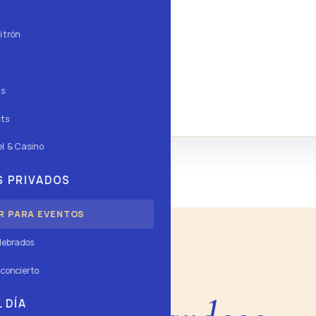
30
SIN
TARDEO
itrón
ts
ts
l & Casino
 PRIVADOS
R PARA EVENTOS
lebrados
concierto
AGENDA
 DÍA