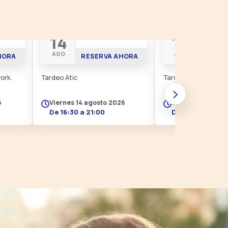
TARDEO EN ÀTIC
TARDEO
14
15
AGO
AGO
HORA
RESERVA AHORA
RESER
ork.
Tardeo Atic
Tardeo Atic
›
6
Viernes 14 agosto 2026
Sábado 15 agost
De 16:30 a 21:00
De 16:30 a 20:30