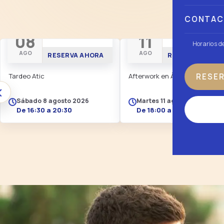
P
CONTA
TARDEO EN ÀTIC
AFTERWORK
08
11
Horarios d
AGO
AGO
RESERVA AHORA
RESERVA AHORA
RESE
Tardeo Atic
Afterwork en Àtic · Afterwork.
‹
Sábado 8 agosto 2026
Martes 11 agosto 2026
De 16:30 a 20:30
De 18:00 a 21:00