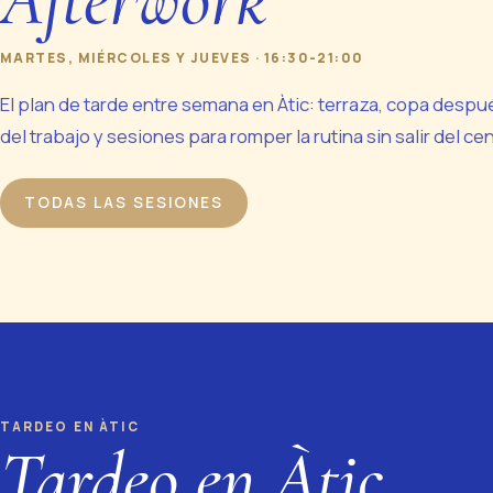
MARTES, MIÉRCOLES Y JUEVES · 16:30-21:00
El plan de tarde entre semana en Àtic: terraza, copa despu
del trabajo y sesiones para romper la rutina sin salir del cen
TODAS LAS SESIONES
TARDEO EN ÀTIC
Tardeo en Àtic