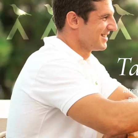
Ta
After
Bam