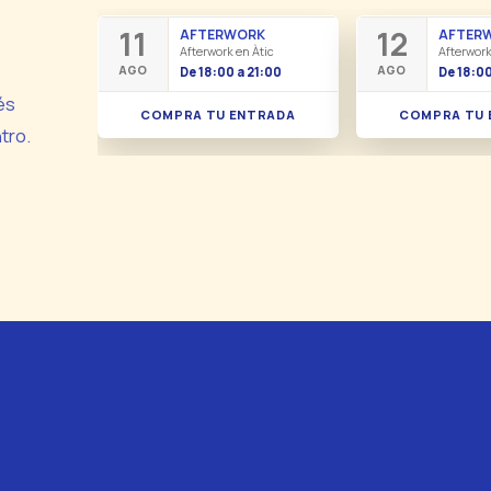
11
12
AFTERWORK
AFTER
Afterwork en Àtic
Afterwork
AGO
AGO
De 18:00 a 21:00
De 18:00
és
COMPRA TU ENTRADA
COMPRA TU 
tro.