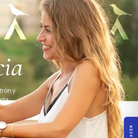
cia
trón y
eda.
QUÉ HACER