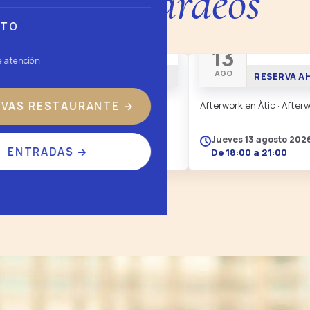
róximos tardeos
CTO
AFTERWORK
AFTERWORK
12
13
e atención
AGO
AGO
RESERVA AHORA
RESERVA A
RVAS RESTAURANTE
→
Afterwork en Àtic · Afterwork.
Afterwork en Àtic · Afterw
Miércoles 12 agosto 2026
Jueves 13 agosto 202
ENTRADAS
→
De 18:00 a 21:00
De 18:00 a 21:00