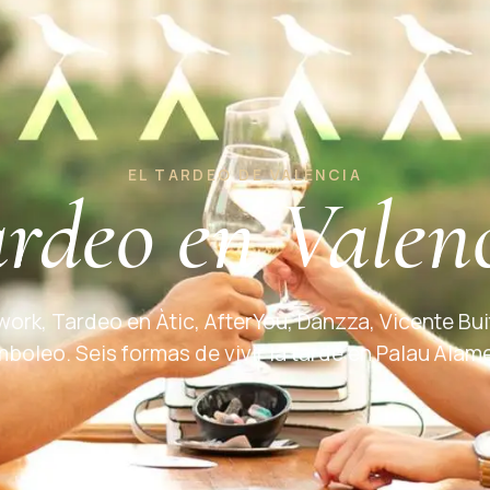
EL TARDEO DE VALENCIA
rdeo en Valen
work, Tardeo en Àtic, AfterYou, Danzza, Vicente Bui
boleo. Seis formas de vivir la tarde en Palau Alam