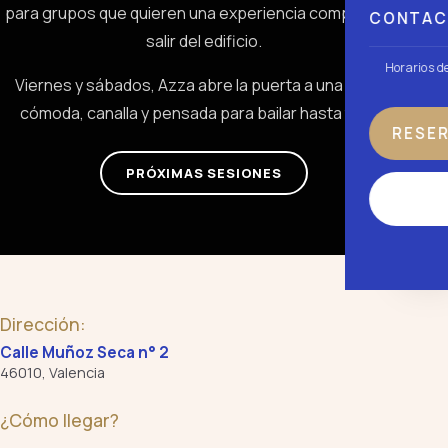
para grupos que quieren una experiencia completa sin
CONTA
salir del edificio.
Horarios d
Viernes y sábados, Azza abre la puerta a una noche
cómoda, canalla y pensada para bailar hasta tarde.
RESE
PRÓXIMAS SESIONES
QUÉ HACER
Dirección:
Calle Muñoz Seca n° 2
46010, Valencia
¿Cómo llegar?