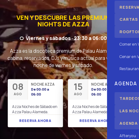
RESERV
VEN Y DESCUBRE LAS PREMIUM
CARTAS
NIGHTS DE AZZA
ROOFTOP
Viernes y sábados · 23:30 a 06:00
Comer en 
Azza es la discoteca premium de Palau Alameda:
Cenar en V
cabina, reservados, DJs y música actual para vivir la
noche de viernes y sábado.
Restauran
AGENDA
08
15
2
NOCHE AZZA
NOCHE AZZA
De 00:00 a
De 00:00 a
AGO
AGO
A
06:00
06:00
TARDEOS
Azza Noches de Sábado en
Azza Noches de Sábado en
Azz
LAS NOC
Azza Palau Alameda.
Azza Palau Alameda.
Azz
RESERVA AHORA
RESERVA AHORA
AGENDA
Afteryou