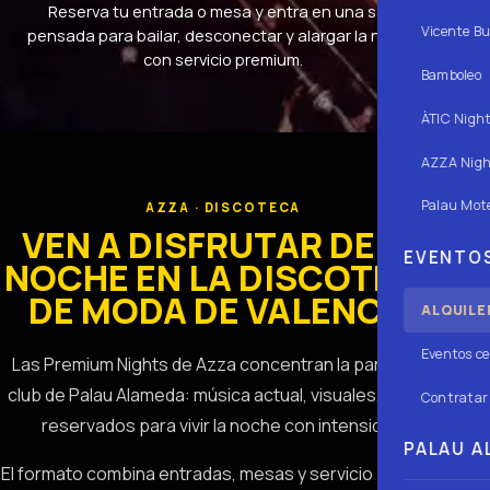
Reserva tu entrada o mesa y entra en una sala
Vicente Bu
pensada para bailar, desconectar y alargar la noche
con servicio premium.
Bamboleo
ÀTIC Nigh
AZZA Nigh
Palau Mote
AZZA · DISCOTECA
VEN A DISFRUTAR DE LA
EVENTOS
NOCHE EN LA DISCOTECA
DE MODA DE VALENCIA
ALQUILE
Eventos ce
Las Premium Nights de Azza concentran la parte más
club de Palau Alameda: música actual, visuales, barra y
Contratar 
reservados para vivir la noche con intensidad.
PALAU AL
El formato combina entradas, mesas y servicio premium