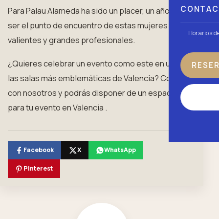
CONTA
Para Palau Alameda ha sido un placer, un año más,
ser el punto de encuentro de estas mujeres
Horarios d
valientes y grandes profesionales.
¿Quieres celebrar un evento como este en una de
RESE
las salas más emblemáticas de Valencia? Consulta
con nosotros y podrás disponer de un espacio
para tu evento en Valencia .
Facebook
X
WhatsApp
Pinterest