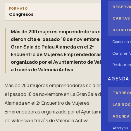
RESERV
FORMATO
Congresos
CARTAS
ROOFTOP
Más de 200 mujeres emprendedoras se
dieron cita el pasado 18 de noviembre en La
Comer en 
Gran Sala de Palau Alameda en el 2º
Cenar en V
Encuentro de Mujeres Emprendedoras
organizado por el Ayuntamiento de Valencia
Restauran
a través de Valencia Activa.
AGENDA
Más de 200 mujeres emprendedoras se dieron cita
TARDEOS
el pasado 18 de noviembre en La Gran Sala de Palau
Alameda en el 2º Encuentro de Mujeres
LAS NOC
Emprendedoras organizado por el Ayuntamiento
AGENDA
de Valencia a través de Valencia Activa .
Afteryou