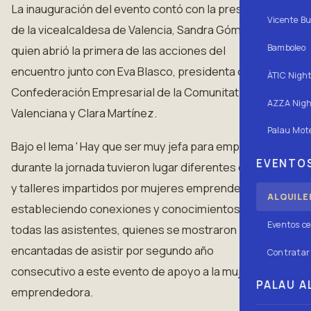
La inauguración del evento contó con la presencia
Vicente Bu
de la vicealcaldesa de Valencia, Sandra Gómez ,
Bamboleo
quien abrió la primera de las acciones del
encuentro junto con Eva Blasco, presidenta de la
ÀTIC Nigh
Confederación Empresarial de la Comunitat
AZZA Nigh
Valenciana y Clara Martínez.
Palau Mote
Bajo el lema ' Hay que ser muy jefa para empreder '
EVENTOS
durante la jornada tuvieron lugar diferentes charlas
y talleres impartidos por mujeres emprendedoras
ALQUILE
estableciendo conexiones y conocimientos entre
Eventos ce
todas las asistentes, quienes se mostraron
encantadas de asistir por segundo año
Contratar 
consecutivo a este evento de apoyo a la mujer
PALAU AL
emprendedora.