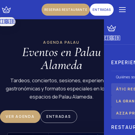
RESERVAS RESTAURANTE
ENTRADAS
🇪🇸
🇬🇧
|
Español
Inglés
🇪🇸
🇬🇧
|
Español
Inglés
AGENDA PALAU
Eventos en Palau
Alameda
EXPERIE
Quiénes s
Tardeos, conciertos, sesiones, experiencias
gastronómicas y formatos especiales en los tres
ÀTIC RE
espacios de Palau Alameda.
LA GRAN
AZZA PR
VER AGENDA
ENTRADAS
RESTAU