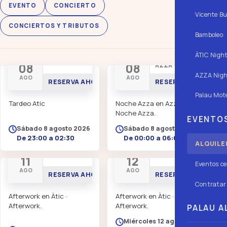
EVENTO
CONCIERTO
Vicente Bu
CONCIERTOS Y TRIBUTOS
Bamboleo
ÀTIC Nigh
NOCHE ÀTIC
NOCHE
08
08
AZZA
AZZA Nigh
AGO
AGO
RESERVA AHORA
RESERVA AHORA
Palau Mote
Tardeo Atic
Noche Azza en Azza ·
Noche Azza.
EVENTOS
Sábado 8 agosto 2026
Sábado 8 agosto 2026
De 23:00 a 02:30
De 00:00 a 06:00
ALQUILE
AFTERWORK
AFTERWORK
11
12
Eventos ce
AGO
AGO
RESERVA AHORA
RESERVA AHORA
Contratar 
Afterwork en Àtic ·
Afterwork en Àtic ·
Afterwork.
Afterwork.
PALAU AL
Miércoles 12 agosto