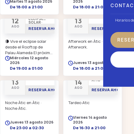
Martes 11 agosto 2026
2026
CONTA
De 18:00 a 21:00
De 18:00 a 21:00
EXPERIENCIA
AFTERWORK
12
13
ECLIPSE
Horarios d
SOLAR ·
ROOFTOP
AGO
AGO
RESERVA AHORA
RESERVA AHORA
RESE
🌘 Vive el eclipse solar
Afterwork en Àtic ·
desde el Rooftop de
Afterwork.
Palau Alameda El próximo
Miércoles 12 agosto
12 de agosto, disfruta de
2026
Jueves 13 agosto 2026
uno de los fenómenos
De 19:00 a 01:00
De 18:00 a 21:00
astronómicos más
esperados del año desde
NOCHE ÀTIC
TARDEO EN
13
14
ÀTIC
un lugar privilegiado: el
Rooftop de Palau
AGO
AGO
RESERVA AHORA
RESERVA AHORA
Alameda. Te invitamos a
vivir una experiencia…
Noche Àtic en Àtic ·
Tardeo Atic
Noche Àtic.
Viernes 14 agosto
Jueves 13 agosto 2026
2026
De 23:00 a 02:30
De 16:30 a 21:00