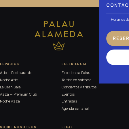
CONTA
Horarios d
RESE
ESPACIOS
EXPERIENCIA
Àtic — Restaurante
Experiencia Palau
Noche Àtic
Tardeo en Valencia
La Gran Sala
Conciertos y tributos
Azza — Premium Club
Eventos
Noche Azza
Entradas
Agenda semanal
SOBRE NOSOTROS
LEGAL