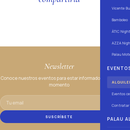
Vicente Bu
QUÉ HACER
Bamboleo
ÀTIC Nigh
AZZA Nigh
Palau Mote
Newsletter
EVENTOS
Conoce nuestros eventos para estar informado en todo
ALQUILE
momento
Eventos ce
Contratar 
SUSCRÍBETE
PALAU AL