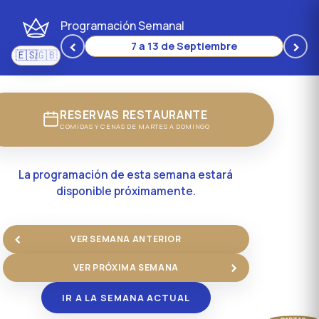
Programación Semanal
‹
›
7 a 13 de Septiembre
🇪🇸
🇬🇧
/
Español
English
RESERVAS RESTAURANTE
COMIDAS Y CENAS DE MARTES A DOMINGO
La programación de esta semana estará
disponible próximamente.
‹
VER SEMANA ANTERIOR
›
VER PRÓXIMA SEMANA
IR A LA SEMANA ACTUAL
CARTAS