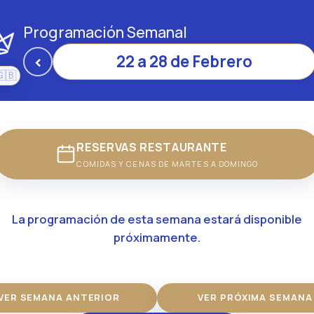
Programación Semanal
‹
22 a 28 de Febrero
🇬🇧
pañol
English
RESERVAS RESTAURANTE
COMIDAS Y CENAS DE MARTES A DOMINGO
La programación de esta semana estará disponible
próximamente.
VER SEMANA ANTERIOR
VER PRÓXIMA SEMANA