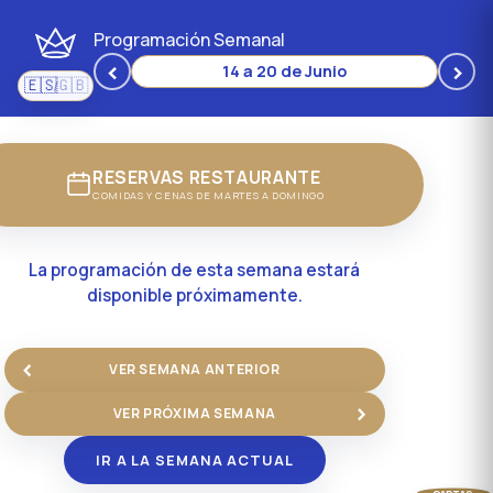
Programación Semanal
‹
›
14 a 20 de Junio
🇪🇸
🇬🇧
/
Español
English
RESERVAS RESTAURANTE
COMIDAS Y CENAS DE MARTES A DOMINGO
La programación de esta semana estará
disponible próximamente.
‹
VER SEMANA ANTERIOR
›
VER PRÓXIMA SEMANA
IR A LA SEMANA ACTUAL
CARTAS