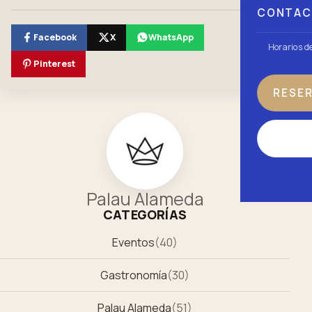
CONTA
Facebook
X
WhatsApp
Horarios d
Pinterest
RESE
Palau Alameda
CATEGORÍAS
Eventos
(
40
)
Gastronomía
(
30
)
Palau Alameda
(
51
)