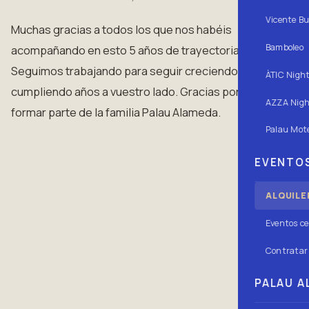
Vicente Bu
Muchas gracias a todos los que nos habéis
Bamboleo
acompañando en esto 5 años de trayectoria.
Seguimos trabajando para seguir creciendo y
ÀTIC Nigh
cumpliendo años a vuestro lado. Gracias por
AZZA Nigh
formar parte de la familia Palau Alameda.
Palau Mote
EVENTOS
ALQUILE
Eventos ce
Contratar 
PALAU AL