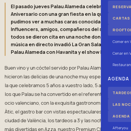
El pasado jueves Palau Alameda celebró su 5º
RESERV
Aniversario con una gran fiesta en la que
CARTAS
pudimos ver a muchas caras conocidas.
Influencers, amigos, compañeros del sector,
ROOFTOP
todos se dieron cita en una noche donde la
Comer en 
música en directo invadió La Gran Sala de
Palau Alameda con Havanita y el show Divas.
Cenar en V
Restauran
Buen vino y un cóctel servido por Palau Alameda
hicieron las delicias de una noche muy especial en
AGENDA
la que celebramos 5 años a vuestro lado, 5 años en
TARDEOS
los que Palau se ha convertido en el referente del
ocio valenciano, con la exquisita gastronomía de
LAS NOC
Àtic, el gastro bar con vistas espectaculares a la
AGENDA
ciudad de València, los tardeos a 3 y las noches
Afteryou
más divertidas en Azza, nuestro Premium Club.