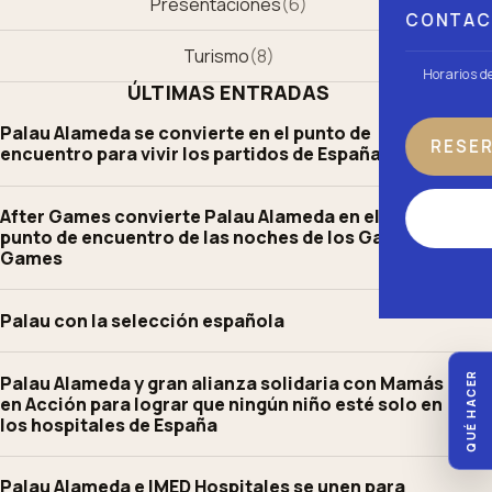
Presentaciones
(
6
)
CONTA
Turismo
(
8
)
Horarios d
ÚLTIMAS ENTRADAS
Palau Alameda se convierte en el punto de
RESE
encuentro para vivir los partidos de España
After Games convierte Palau Alameda en el gran
punto de encuentro de las noches de los Gay
Games
Palau con la selección española
QUÉ HACER
Palau Alameda y gran alianza solidaria con Mamás
en Acción para lograr que ningún niño esté solo en
los hospitales de España
Palau Alameda e IMED Hospitales se unen para