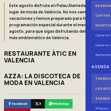
Este agosto disfruta en Palau Alameda, el
RESERV
lugar de moda de València. No nos vamos de
CARTAS
vacaciones y hemos preparado para ti una
programación especial durante el mes de
ROOFTOP
agosto, para que sigas disfrutando del local
Comer en 
más emblemático de Valencia.
Cenar en V
RESTAURANTE ÀTIC EN
Restauran
VALENCIA
AGENDA
AZZA: LA DISCOTECA DE
TARDEOS
MODA EN VALENCIA
LAS NOC
AGENDA
Facebook
X
WhatsApp
Afteryou