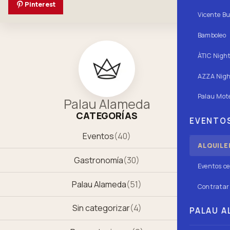
Pinterest
Vicente Bu
Bamboleo
ÀTIC Nigh
AZZA Nigh
Palau Mote
Palau Alameda
CATEGORÍAS
EVENTOS
Eventos
(
40
)
ALQUILE
Gastronomía
(
30
)
Eventos ce
Palau Alameda
(
51
)
Contratar 
Sin categorizar
(
4
)
PALAU AL