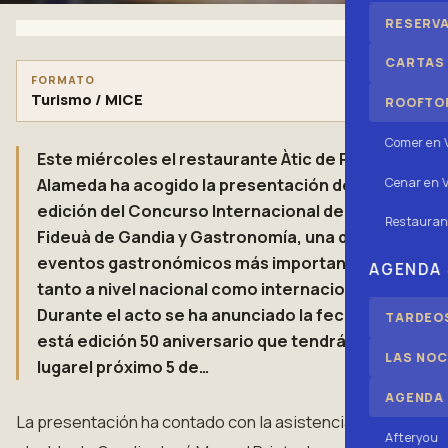
RESERV
CARTAS
FORMATO
Turismo / MICE
ROOFTOP
Comer en 
Este miércoles el restaurante Àtic de Palau
Cenar en V
Alameda ha acogido la presentación de la 50ª
edición del Concurso Internacional de
Restauran
Fideuà de Gandia y Gastronomía, una de los
eventos gastronómicos más importantes
AGENDA
tanto a nivel nacional como internacional.
Durante el acto se ha anunciado la fecha de
TARDEOS
está edición 50 aniversario que tendrá
LAS NOC
lugarel próximo 5 de…
AGENDA
La presentación ha contado con la asistencia del el
Afteryou