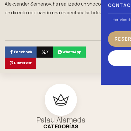
Aleksander Semenov, ha realizado un shocooking
CONTA
en directo cocinando una espectacular fideuá.
Horarios d
RESE
Facebook
X
WhatsApp
Pinterest
Palau Alameda
CATEGORÍAS