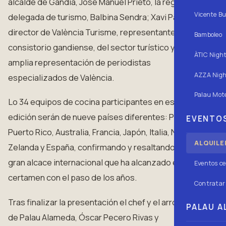
alcalde de Gandia, José Manuel Prieto, la regidora
Vicente Bu
delegada de turismo, Balbina Sendra; Xavi Pascual,
director de València Turisme, representantes del
Bamboleo
consistorio gandiense, del sector turístico y una
ÀTIC Nigh
amplia representación de periodistas
AZZA Nigh
especializados de València.
Palau Mote
Lo 34 equipos de cocina participantes en esta 50
edición serán de nueve países diferentes: Perú,
EVENTOS
Puerto Rico, Australia, Francia, Japón, Italia, Nueva
ALQUILE
Zelanda y España, confirmando y resaltando el
gran alcace internacional que ha alcanzado este
Eventos ce
certamen con el paso de los años.
Contratar 
Tras finalizar la presentación el chef y el arrocero
PALAU AL
de Palau Alameda, Óscar Pecero Rivas y