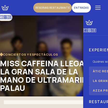
RESERVAS RESTAURANTE
ENTRADAS
🇪🇸
🇬🇧
|
Español
Inglés
🇪🇸
🇬🇧
|
Español
Inglés
EXPERIE
CONCIERTOS Y ESPECTÁCULOS
MISS CAFFEINA LLEGA A
Quiénes s
LA GRAN SALA DE LA
ÀTIC RE
MANO DE ULTRAMARINOS
LA GRAN
PALAU
AZZA PR
RESTAU