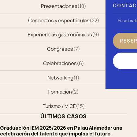
CONTA
Presentaciones
(
18
)
Conciertos y espectáculos
(
22
)
Horarios d
Experiencias gastronómicas
(
9
)
RESE
Congresos
(
7
)
Celebraciones
(
6
)
Networking
(
1
)
Formación
(
2
)
Turismo / MICE
(
15
)
ÚLTIMOS CASOS
Graduación IEM 2025/2026 en Palau Alameda: una
celebración del talento que impulsa el futuro