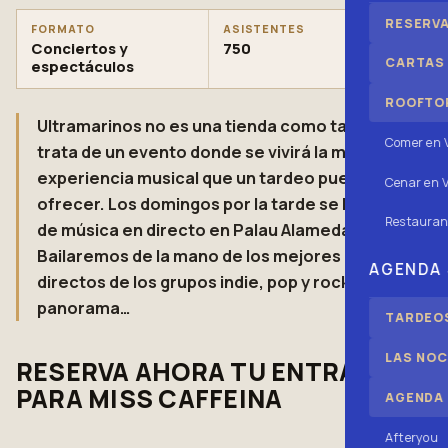
RESERV
FORMATO
ASISTENTES
Conciertos y
750
CARTAS
espectáculos
ROOFTOP
Ultramarinos no es una tienda como tal, se
Comer en 
trata de un evento donde se vivirá la mejor
experiencia musical que un tardeo puede
Cenar en V
ofrecer. Los domingos por la tarde se llenan
Restauran
de música en directo en Palau Alameda.
Bailaremos de la mano de los mejores
AGENDA
directos de los grupos indie, pop y rock del
panorama…
TARDEOS
LAS NOC
RESERVA AHORA TU ENTRADA
PARA MISS CAFFEINA
AGENDA
Afteryou