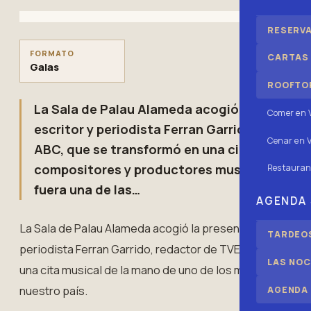
RESERV
FORMATO
CARTAS
Galas
ROOFTOP
La Sala de Palau Alameda acogió la presenta
Comer en 
escritor y periodista Ferran Garrido, redact
Cenar en V
ABC, que se transformó en una cita musical 
compositores y productores musicales de nu
Restauran
fuera una de las…
AGENDA
La Sala de Palau Alameda acogió la presentación del últi
TARDEOS
periodista Ferran Garrido, redactor de TVE y colaborado
LAS NOC
una cita musical de la mano de uno de los mejores com
nuestro país.
AGENDA