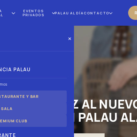
A
EVENTOS
PALAU AL DÍA
CONTACTO
AL
PRIVADOS
×
NCIA PALAU
omos
STAURANTE Y BAR
 PONEN VOZ AL NUEVO
 SALA
SENTADO EN PALAU A
EMIUM CLUB
RANTE