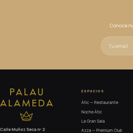
Conoce nu
ESPACIOS
Àtic — Restaurante
Noche Àtic
La Gran Sala
Calle Muñoz Seca nº 2
Azza — Premium Club