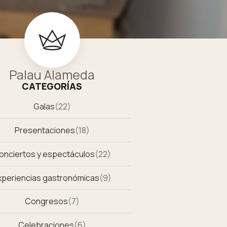
Palau Alameda
CATEGORÍAS
Galas
(
22
)
Presentaciones
(
18
)
onciertos y espectáculos
(
22
)
xperiencias gastronómicas
(
9
)
Congresos
(
7
)
Celebraciones
(
6
)