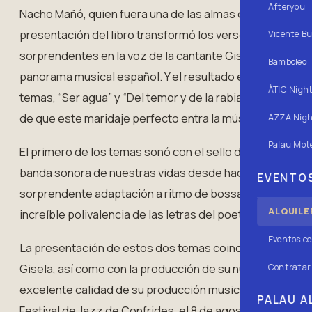
Afteryou
Nacho Mañó, quien fuera una de las almas del mítico gru
presentación del libro transformó los versos escritos p
Vicente Bu
sorprendentes en la voz de la cantante Gisela Renes, u
Bamboleo
panorama musical español. Y el resultado es excelente
ÀTIC Nigh
temas, “Ser agua” y “Del temor y de la rabia”, todos qu
de que este maridaje perfecto entra la música y la poes
AZZA Nigh
Palau Mote
El primero de los temas sonó con el sello de la música 
banda sonora de nuestras vidas desde hace años, y el s
EVENTOS
sorprendente adaptación a ritmo de bossa nova en una fu
ALQUILE
increíble polivalencia de las letras del poeta.
Eventos ce
La presentación de estos dos temas coincide con la gi
Gisela, así como con la producción de su nuevo trabajo 
Contratar 
excelente calidad de su producción musical. Tendremos co
PALAU AL
Festival de Jazz de Confrides, el 8 de agosto, con un r