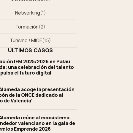
Networking
(
1
)
Formación
(
2
)
Turismo / MICE
(
15
)
ÚLTIMOS CASOS
ación IEM 2025/2026 en Palau
a: una celebración del talento
pulsa el futuro digital
Alameda acoge la presentación
pón de la ONCE dedicado al
o de Valencia'
Alameda reúne al ecosistema
dedor valenciano en la gala de
remios Emprende 2026