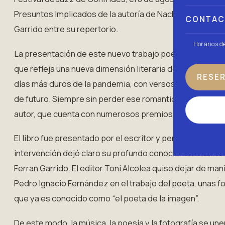
Presuntos Implicados de la autoría de Nacho y tal vez su
CONTA
Garrido entre su repertorio.
Horarios d
La presentación de este nuevo trabajo poético se concret
que refleja una nueva dimensión literaria de Ferran Garri
RESE
días más duros de la pandemia, con versos escritos desd
de futuro. Siempre sin perder ese romanticismo crudo y
autor, que cuenta con numerosos premios tanto en su car
El libro fue presentado por el escritor y periodista, Fe
intervención dejó claro su profundo conocimiento tanto
Ferran Garrido. El editor Toni Alcolea quiso dejar de mani
Pedro Ignacio Fernández en el trabajo del poeta, unas fot
que ya es conocido como “el poeta de la imagen”.
De este modo, la música, la poesía y la fotografía se une