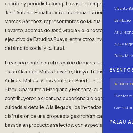
escritor y periodista Josep Lozano, el empresario
Vicente Bu
José Antonio Peñalta, así como Elena Turrion y
Bamboleo
Marcos Sánchez, representantes de Mutua
Levante, además de José Gracia y el director
ÀTIC Nigh
ejecutivo de Estudios Ruaya, entre otros invitados
AZZA Nigh
del ámbito social y cultural.
Palau Mote
La velada contó con el respaldo de marcas como
EVENTOS
Palau Alameda, Mutua Levante, Ruaya, Turkish
Airlines, Mahou, Vinos Venta del Puerto, Beefeater
ALQUILE
Black, Charcutería Manglano y Penhalta, que
Eventos ce
contribuyeron a crear una experiencia elegante y
cuidada al detalle. A la llegada, los invitados
Contratar 
disfrutaron de una propuesta gastronómica
PALAU AL
basada en productos selectos, con especial