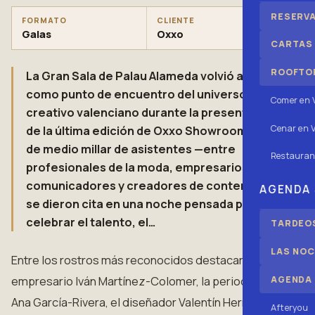
RESERV
FORMATO
CLIENTE
Galas
Oxxo
CARTAS
ROOFTOP
La Gran Sala de Palau Alameda volvió a brillar
como punto de encuentro del universo
Comer en 
creativo valenciano durante la presentación
Cenar en V
de la última edición de Oxxo Showroom. Más
de medio millar de asistentes —entre
Restauran
profesionales de la moda, empresarios,
comunicadores y creadores de contenido—
AGENDA
se dieron cita en una noche pensada para
celebrar el talento, el…
TARDEOS
LAS NOC
Entre los rostros más reconocidos destacaron el
empresario Iván Martínez-Colomer, la periodista
AGENDA
Ana García-Rivera, el diseñador Valentín Herraiz, el
Afteryou