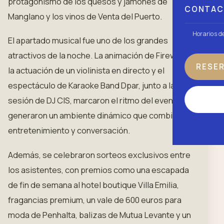
protagonismo de los quesos y jamones de
CONTA
Manglano y los vinos de Venta del Puerto.
Horarios d
El apartado musical fue uno de los grandes
atractivos de la noche. La animación de Firewolves,
RESE
la actuación de un violinista en directo y el
espectáculo de Karaoke Band Dpar, junto a la
sesión de DJ CIS, marcaron el ritmo del evento y
generaron un ambiente dinámico que combinó
entretenimiento y conversación.
Además, se celebraron sorteos exclusivos entre
los asistentes, con premios como una escapada
de fin de semana al hotel boutique Villa Emilia,
fragancias premium, un vale de 600 euros para
moda de Penhalta, balizas de Mutua Levante y un