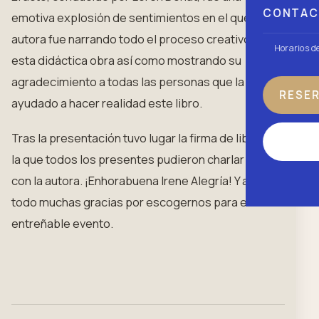
CONTA
emotiva explosión de sentimientos en el que la
autora fue narrando todo el proceso creativo de
Horarios d
esta didáctica obra así como mostrando su
agradecimiento a todas las personas que la han
RESE
ayudado a hacer realidad este libro.
Tras la presentación tuvo lugar la firma de libros en
la que todos los presentes pudieron charlar un rato
con la autora. ¡Enhorabuena Irene Alegría! Y ante
todo muchas gracias por escogernos para este
entreñable evento.