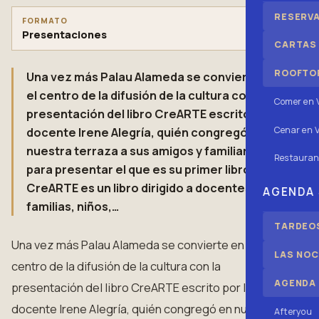
RESERV
FORMATO
Presentaciones
CARTAS
ROOFTOP
Una vez más Palau Alameda se convierte en
el centro de la difusión de la cultura con la
Comer en 
presentación del libro CreARTE escrito por la
Cenar en V
docente Irene Alegría, quién congregó en
nuestra terraza a sus amigos y familiares
Restauran
para presentar el que es su primer libro.
CreARTE es un libro dirigido a docentes,
AGENDA
familias, niños,…
TARDEOS
Una vez más Palau Alameda se convierte en el
LAS NOC
centro de la difusión de la cultura con la
AGENDA
presentación del libro CreARTE escrito por la
docente Irene Alegría, quién congregó en nuestra
Afteryou