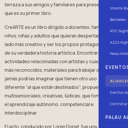
terraza a sus amigos y familiares para presentar el
Vicente Bu
que es su primer libro.
Bamboleo
CreARTE es un libro dirigido a docentes, familias,
ÀTIC Nigh
niños, niñas y adultos que quieran despertar su
AZZA Nigh
lado más creativo y ser los propios protagonistas
de su verdadera historia artística. Encontrarás
Palau Mote
actividades relacionadas con artistas y cuadros
EVENTOS
más reconocidos, materiales para trabajar que
jamás podrías imaginar que tienen otro uso
ALQUILE
diferente “al que están destinados”; propuestas
Eventos ce
multisensoriales, creativas, lúdicas, que fomentan
el aprendizaje autónomo, competencial e
Contratar 
interdisciplinar.
PALAU AL
El acto, conducido por Loren Donat, fue una