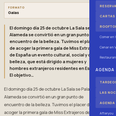
RESERV
FORMATO
Galas
CARTAS
ROOFTOP
El domingo día 25 de octubre La Sala se Palau
Alameda se convirtió en un gran punto de
Comer en 
encuentro de la belleza. Tuvimos el placer
Cenar en V
de acoger la primera gala de Miss Extrajeros
de España un evento cultural, social y de
Restauran
belleza, que está dirigido a mujeres y
hombres extranjeros residentes en España.
AGENDA
El objetivo…
TARDEOS
El domingo día 25 de octubre La Sala se Palau
LAS NOC
Alameda se convirtió en un gran punto de
AGENDA
encuentro de la belleza. Tuvimos el placer de
acoger la primera gala de Miss Extrajeros de
Afteryou