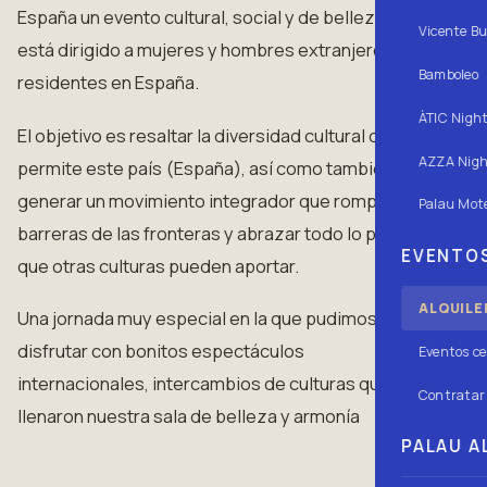
España un evento cultural, social y de belleza, que
Vicente Bu
está dirigido a mujeres y hombres extranjeros
Bamboleo
residentes en España.
ÀTIC Nigh
El objetivo es resaltar la diversidad cultural que nos
AZZA Nigh
permite este país (España), así como también
generar un movimiento integrador que rompa las
Palau Mote
barreras de las fronteras y abrazar todo lo positivo
EVENTOS
que otras culturas pueden aportar.
ALQUILE
Una jornada muy especial en la que pudimos
disfrutar con bonitos espectáculos
Eventos ce
internacionales, intercambios de culturas que
Contratar 
llenaron nuestra sala de belleza y armonía
PALAU AL