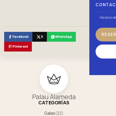
CONTA
Horarios d
RESE
Facebook
X
WhatsApp
Pinterest
Palau Alameda
CATEGORÍAS
Galas
(
22
)