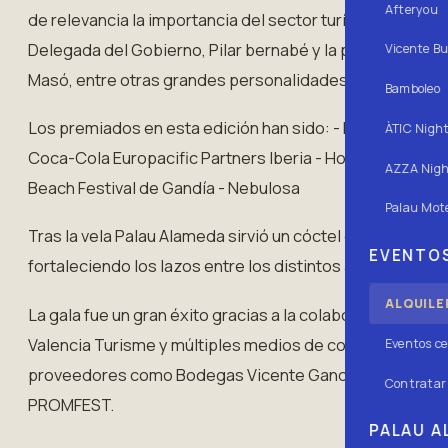
Afteryou
de relevancia la importancia del sector turístico. El acto
Delegada del Gobierno, Pilar bernabé y la presidenta de 
Vicente Bu
Masó, entre otras grandes personalidades, consellers y
Bamboleo
Los premiados en esta edición han sido: - El Ayuntamien
ÀTIC Nigh
Coca-Cola Europacific Partners Iberia - Hotel Estimar - M
AZZA Nigh
Beach Festival de Gandía - Nebulosa
Palau Mote
Tras la vela Palau Alameda sirvió un cóctel que permitió 
EVENTOS
fortaleciendo los lazos entre los distintos actores del se
ALQUILE
La gala fue un gran éxito gracias a la colaboración de Tu
Valencia Turisme y múltiples medios de comunicación, me
Eventos ce
proveedores como Bodegas Vicente Gandía, Coca Cola, D
Contratar 
PROMFEST.
PALAU AL