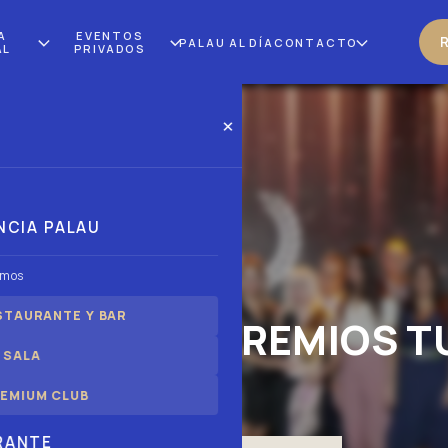
A
EVENTOS
PALAU AL DÍA
CONTACTO
AL
PRIVADOS
×
NCIA PALAU
omos
STAURANTE Y BAR
E LA GALA PREMIOS T
 SALA
EMIUM CLUB
RANTE