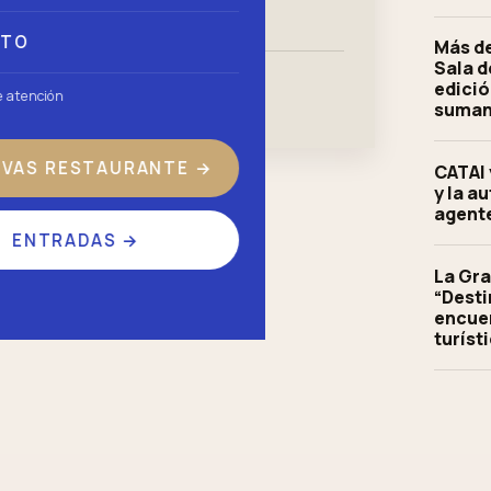
CTO
Más de
Sala d
edició
e atención
suman'
RVAS RESTAURANTE
→
CATAI 
y la a
agente
ENTRADAS
→
La Gra
“Desti
encuen
turíst