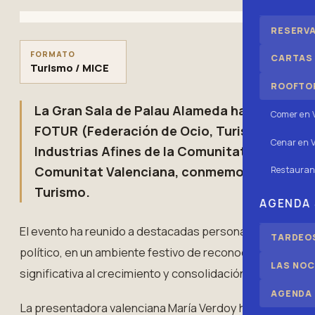
RESERV
FORMATO
CARTAS
Turismo / MICE
ROOFTOP
La Gran Sala de Palau Alameda ha acogido l
Comer en 
FOTUR (Federación de Ocio, Turismo, Juego,
Cenar en V
Industrias Afines de la Comunitat Valencian
Comunitat Valenciana, conmemorando de est
Restauran
Turismo.
AGENDA
El evento ha reunido a destacadas personalidades del ámb
TARDEOS
político, en un ambiente festivo de reconocimiento a q
LAS NOC
significativa al crecimiento y consolidación del sector tu
AGENDA
La presentadora valenciana María Verdoy ha sido la en