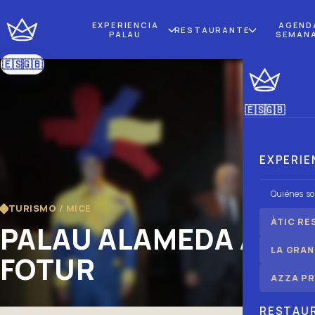
EXPERIENCIA
AGEND
RESTAURANTE
PALAU
SEMAN
🇪🇸
🇬🇧
|
Español
Inglés
🇪🇸
🇬🇧
|
Español
Inglés
EXPERIE
Quiénes s
TURISMO / MICE
ÀTIC RE
PALAU ALAMEDA ACOG
LA GRAN
FOTUR
AZZA PR
RESTAU