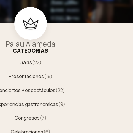
Palau Alameda
CATEGORÍAS
Galas
(
22
)
Presentaciones
(
18
)
onciertos y espectáculos
(
22
)
xperiencias gastronómicas
(
9
)
Congresos
(
7
)
Celebraciones
(
6
)