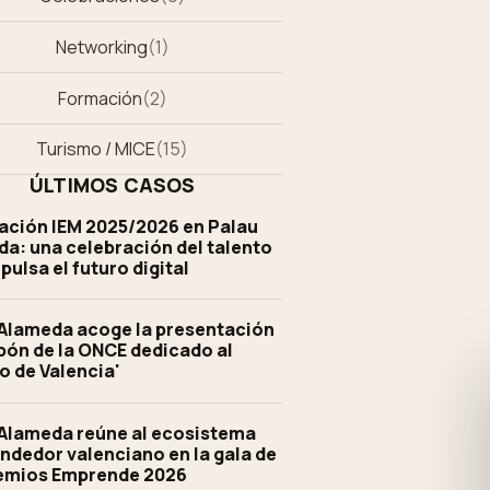
Networking
(
1
)
Formación
(
2
)
Turismo / MICE
(
15
)
ÚLTIMOS CASOS
ación IEM 2025/2026 en Palau
a: una celebración del talento
pulsa el futuro digital
Alameda acoge la presentación
pón de la ONCE dedicado al
o de Valencia'
Alameda reúne al ecosistema
dedor valenciano en la gala de
remios Emprende 2026