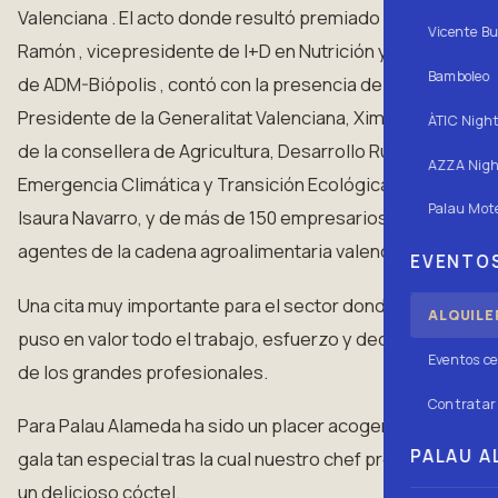
Valenciana . El acto donde resultó premiado Daniel
Vicente Bu
Ramón , vicepresidente de I+D en Nutrición y Salud
Bamboleo
de ADM-Biópolis , contó con la presencia del
Presidente de la Generalitat Valenciana, Ximo Puig,
ÀTIC Nigh
de la consellera de Agricultura, Desarrollo Rural,
AZZA Nigh
Emergencia Climática y Transición Ecológica,
Palau Mote
Isaura Navarro, y de más de 150 empresarios y
agentes de la cadena agroalimentaria valenciana.
EVENTOS
Una cita muy importante para el sector donde se
ALQUILE
puso en valor todo el trabajo, esfuerzo y dedicado
Eventos ce
de los grandes profesionales.
Contratar 
Para Palau Alameda ha sido un placer acoger esta
PALAU AL
gala tan especial tras la cual nuestro chef preparó
un delicioso cóctel.