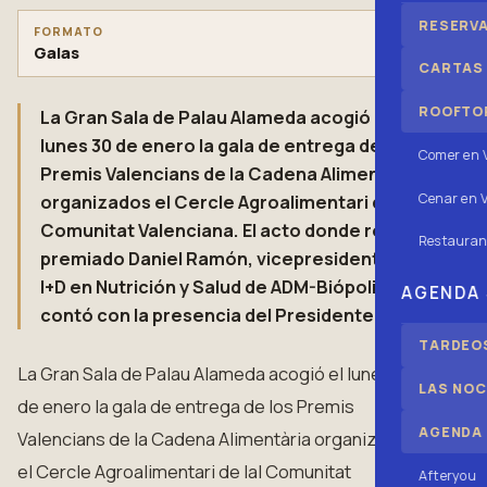
RESERV
FORMATO
Galas
CARTAS
ROOFTOP
La Gran Sala de Palau Alameda acogió el
lunes 30 de enero la gala de entrega de los
Comer en 
Premis Valencians de la Cadena Alimentària
Cenar en V
organizados el Cercle Agroalimentari de lal
Comunitat Valenciana. El acto donde resultó
Restauran
premiado Daniel Ramón, vicepresidente de
I+D en Nutrición y Salud de ADM-Biópolis,
AGENDA
contó con la presencia del Presidente de…
TARDEOS
La Gran Sala de Palau Alameda acogió el lunes 30
LAS NOC
de enero la gala de entrega de los Premis
AGENDA
Valencians de la Cadena Alimentària organizados
el Cercle Agroalimentari de lal Comunitat
Afteryou