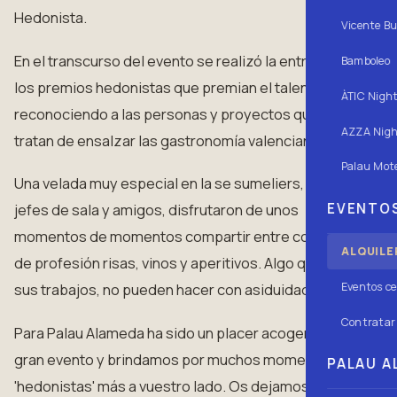
Hedonista.
Vicente Bu
En el transcurso del evento se realizó la entrega de
Bamboleo
los premios hedonistas que premian el talento
ÀTIC Nigh
reconociendo a las personas y proyectos que
AZZA Nigh
tratan de ensalzar las gastronomía valenciana.
Palau Mote
Una velada muy especial en la se sumeliers, chefs,
EVENTOS
jefes de sala y amigos, disfrutaron de unos
momentos de momentos compartir entre colegas
ALQUILE
de profesión risas, vinos y aperitivos. Algo que, por
Eventos ce
sus trabajos, no pueden hacer con asiduidad.
Contratar 
Para Palau Alameda ha sido un placer acoger este
gran evento y brindamos por muchos momentos
PALAU AL
'hedonistas' más a vuestro lado. Os dejamos una