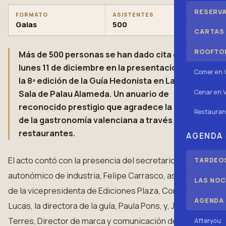
RESERV
FORMATO
ASISTENTES
Galas
500
CARTAS
ROOFTOP
Más de 500 personas se han dado cita este
lunes 11 de diciembre en la presentación de
Comer en 
la 8ª edición de la Guía Hedonista en La Gran
Cenar en V
Sala de Palau Alameda. Un anuario de
reconocido prestigio que agradece la labor
Restauran
de la gastronomía valenciana a través de sus
restaurantes.
AGENDA
El acto contó con la presencia del secretario
TARDEOS
autonómico de industria, Felipe Carrasco, así como
LAS NOC
de la vicepresidenta de Ediciones Plaza, Conchita
AGENDA
Lucas, la directora de la guía, Paula Pons, y, Jesús
Terres, Director de marca y comunicación de Guía
Afteryou