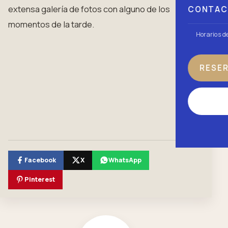
extensa galería de fotos con alguno de los
CONTA
momentos de la tarde.
Horarios d
RESE
Facebook
X
WhatsApp
Pinterest