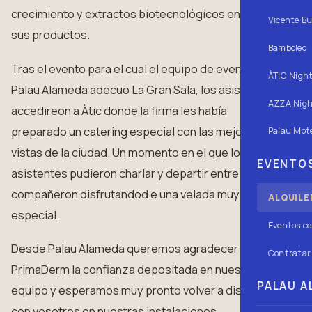
crecimiento y extractos biotecnológicos en todos
Vicente Bu
sus productos.
Bamboleo
Tras el evento para el cual el equipo de eventos de
ÀTIC Nigh
Palau Alameda adecuo La Gran Sala, los asistentos
AZZA Nigh
accedireon a Àtic donde la firma les había
preparado un catering especial con las mejores
Palau Mote
vistas de la ciudad. Un momento en el que los
EVENTOS
asistentes pudieron charlar y departir entre
compañeron disfrutandod e una velada muy
ALQUILE
especial.
Eventos ce
Desde Palau Alameda queremos agradecer a
Contratar 
PrimaDerm la confianza depositada en nuestro
PALAU AL
equipo y esperamos muy pronto volver a disfrutar
con vosotros en nuestras instalaciones.