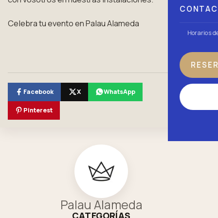
CONTA
Celebra tu evento en Palau Alameda
Horarios d
RESE
Facebook
X
WhatsApp
Pinterest
Palau Alameda
CATEGORÍAS