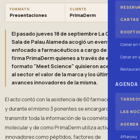
RESERV
FORMATO
CLIENTE
Presentaciones
PrimaDerm
CARTAS
ROOFTOP
El pasado jueves 18 de septiembre La Gran
Sala de Palau Alameda acogió un evento
Comer en 
enfocado a farmacéuticos a cargo de la
Cenar en V
firma PrimaDerm quienes a través de este
formato "Meet Science" quisieron acercar
Restauran
al sector el valor de la marca y los últimos
avances innovadores de la misma.
AGENDA
El acto contó con la asistencia de 60 farmacéuticos
TARDEOS
y durante el mismo 3 ponentes se encargaron de
LAS NOC
transmitir toda la información de la cosmética
AGENDA
molecular y de como PrimaDerm utiliza activos
innovadores como péptidos, factores de
Afteryou