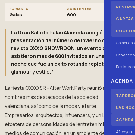
RESERV
FORMATO
ASISTENTES
Galas
600
CARTAS
ROOFTOP
La Gran Sala de Palau Alameda acogió la
presentación del número de invierno de la
Comer en 
revista OXXO SHOWROON, un evento al que
Cenar en V
asistieron más de 600 invitados en una
noche que fue un exito rotundo repleto de
Restauran
glamour y estilo.*-
AGENDA
La fiesta OXXO SR - After Work Party reunió a los
TARDEOS
nombres más destacados de la sociedad
valenciana, así como de la moda y el arte.
LAS NOC
Empresarios, arquitectos, influencers, y un largo
AGENDA
etcétera de personalidades del entretenimiento y
Afteryou
medios de comunicación, en un ambiente de