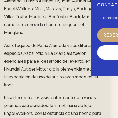
Alameda, Turkish Airlines, Hyundai Autiber Motor,
CONTA
Engel&Völkers, Milar, Maravia, Ruaya, Bodegas El
Villar, Trufas Martinez, Beefeater Black, Mahou, así
Horarios d
como la reconocida charcutería gourmet
Manglano.
RESE
Así, el equipo de Palau Alameda y sus diferentes
espacios Azza, Àtic, y La Gran Sala fueron
esenciales para el desarrollo del evento, en el cual
Hyundai Autiber Motor dio la bienvenida mediante
la exposición de uno de sus nuevos modelos, el
Kona.
El sorteo entre los asistentes conto con varios
premios patrocinados, la inmobiliaria de lujo,
Engel&Völkers, con la estancia de una noche para