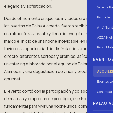
elegancia y sofisticación.
Vicente Bu
Bamboleo
Desde el momento en que los invitados cruzaron
las puertas de Palau Alameda, fueron recibidos con
ÀTIC Nigh
una atmósfera vibrante y llena de energía, que
AZZA Nigh
marcó el inicio de una noche inolvidable, en la que
Palau Mote
tuvieron la oportunidad de disfrutar de la música en
directo, diferentes sorteos y premios, así como de
EVENTOS
un catering elaborado por el equipo de Palau
Alameda, y una degustación de vinos y productos
ALQUILE
gourmet.
Eventos ce
El evento contó con la participación y colaboración
Contratar 
de marcas y empresas de prestigio, que fue
PALAU AL
fundamental para vivir una noche única, como Palau