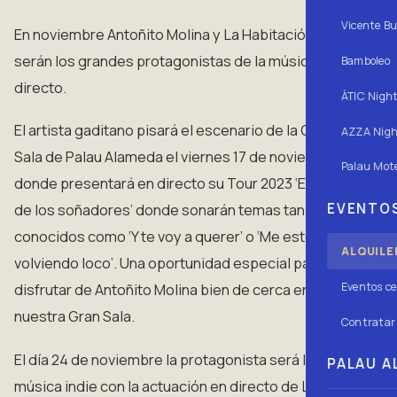
Vicente Bu
En noviembre Antoñito Molina y La Habitación Roja
serán los grandes protagonistas de la música en
Bamboleo
directo.
ÀTIC Nigh
El artista gaditano pisará el escenario de la Gran
AZZA Nigh
Sala de Palau Alameda el viernes 17 de noviembre
Palau Mote
donde presentará en directo su Tour 2023 ‘El club
EVENTOS
de los soñadores’ donde sonarán temas tan
conocidos como ‘Y te voy a querer’ o ‘Me estoy
ALQUILE
volviendo loco’. Una oportunidad especial para
Eventos ce
disfrutar de Antoñito Molina bien de cerca en
nuestra Gran Sala.
Contratar 
El día 24 de noviembre la protagonista será la
PALAU AL
música indie con la actuación en directo de La