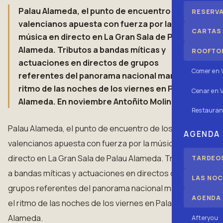
Palau Alameda, el punto de encuentro de los
RESERV
valencianos apuesta con fuerza por la
CARTAS
música en directo en La Gran Sala de Palau
Alameda. Tributos a bandas míticas y
ROOFTOP
actuaciones en directos de grupos
Comer en 
referentes del panorama nacional marcan el
ritmo de las noches de los viernes en Palau
Cenar en V
Alameda. En noviembre Antoñito Molina y…
Restauran
Palau Alameda, el punto de encuentro de los
AGENDA
valencianos apuesta con fuerza por la música en
directo en La Gran Sala de Palau Alameda. Tributos
TARDEOS
a bandas míticas y actuaciones en directos de
LAS NOC
grupos referentes del panorama nacional marcan
AGENDA
el ritmo de las noches de los viernes en Palau
Alameda.
Afteryou