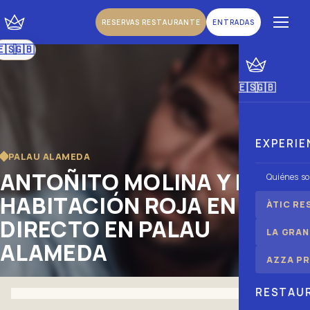
RESERVAS RESTAURANTE
ENTRADAS
🇪🇸
🇬🇧
|
Español
Inglés
🇪🇸
🇬🇧
|
Español
Inglés
EXPERIE
PALAU ALAMEDA
ANTOÑITO MOLINA Y LA
Quiénes s
HABITACIÓN ROJA EN
ÀTIC RE
DIRECTO EN PALAU
LA GRAN
ALAMEDA
AZZA PR
RESTAU