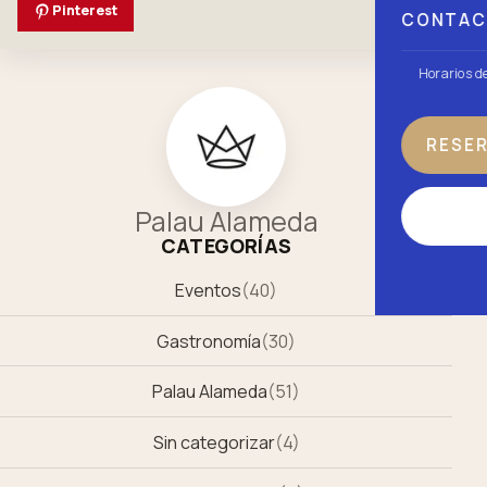
Pinterest
CONTA
Horarios d
RESE
Palau Alameda
CATEGORÍAS
Eventos
(
40
)
Gastronomía
(
30
)
Palau Alameda
(
51
)
Sin categorizar
(
4
)