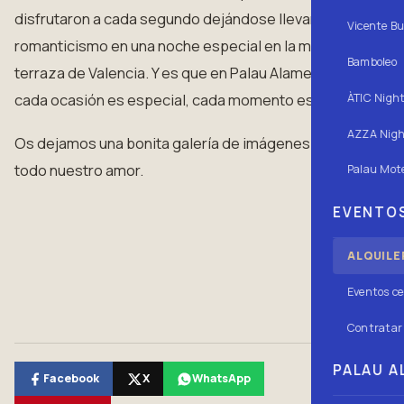
disfrutaron a cada segundo dejándose llevar por el
Vicente Bu
romanticismo en una noche especial en la mejor
Bamboleo
terraza de Valencia. Y es que en Palau Alameda
cada ocasión es especial, cada momento es único.
ÀTIC Nigh
AZZA Nigh
Os dejamos una bonita galería de imágenes con
todo nuestro amor.
Palau Mote
EVENTOS
ALQUILE
Eventos ce
Contratar 
PALAU AL
Facebook
X
WhatsApp