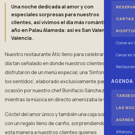
Una noche dedicada al amor y con
RESERV
especiales sorpresas para nuestros
CARTAS
clientes, así vivimos el día más romántico del
año en Palau Alameda: así es San Valentín en
ROOFTOP
Valencia .
Comer en 
Nuestro restaurante Àtic lleno para celebrar este
Cenar en V
día tan señalado en donde nuestros clientes
Restauran
disfrutaron de un menú especial, una 'Sinfonía para
los sentidos', elaborado exclusivamente para la
AGENDA
ocasión por nuestro chef Bonifacio Sánchez
TARDEOS
mientras la música en directo amenizaba la velada.
LAS NOC
Cóctel del amor único y también una caja sorpresa
AGENDA
con un regalo lleno de cariño, sorprendiendo de
esta manera a nuestros clientes quienes
Afteryou