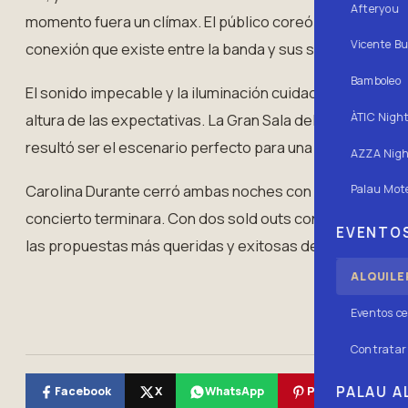
Afteryou
momento fuera un clímax. El público coreó cada letra co
Vicente Bu
conexión que existe entre la banda y sus seguidores.
Bamboleo
El sonido impecable y la iluminación cuidada completar
ÀTIC Nigh
altura de las expectativas. La Gran Sala del Palau Alame
resultó ser el escenario perfecto para una actuación ta
AZZA Nigh
Carolina Durante cerró ambas noches con sendas ovacio
Palau Mote
concierto terminara. Con dos sold outs consecutivos, l
EVENTOS
las propuestas más queridas y exitosas de la música in
ALQUILE
Eventos ce
Contratar 
PALAU AL
Facebook
X
WhatsApp
Pinterest