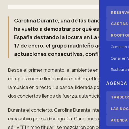
RESERV
Carolina Durante, una de las bandas más rele
CARTAS
ha vuelto a demostrar por qué están en la cú
ROOFTOP
España destando la locura en La Gran Sala d
17 de enero, el grupo madrileño agotó todas
Comer en 
actuaciones consecutivas, confirmando su g
Cenar en V
Desde el primer momento, el ambiente en La Gran Sala e
Restauran
completamente lleno ambas noches, el lugar se convirtió
AGENDA
la música en directo. La banda, liderada por el carismát
dos conciertos llenos de fuerza, autenticidad y complici
TARDEOS
LAS NOC
Durante el concierto, Carolina Durante interpretó todos
exhaustivo por su discografía. Canciones como "Cayetano
AGENDA
sé", y "El himno titular" se mezclaron con cortes de sus