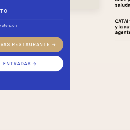
saluda
CTO
CATAI 
e atención
y la a
agente
RVAS RESTAURANTE
→
ENTRADAS
→