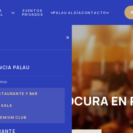
A
EVENTOS
PALAU AL DÍA
CONTACTO
AL
PRIVADOS
×
NCIA PALAU
omos
STAURANTE Y BAR
ESATA LA LOCURA EN 
 SALA
EMIUM CLUB
RANTE