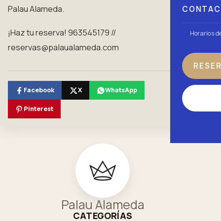
Palau Alameda.
CONTA
¡Haz tu reserva! 963545179 //
Horarios d
reservas@palaualameda.com
RESE
Facebook
X
WhatsApp
Pinterest
Palau Alameda
CATEGORÍAS