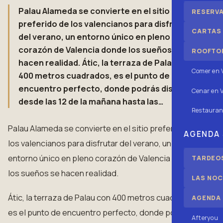
Palau Alameda se convierte en el sitio
RESERV
preferido de los valencianos para disfrutar
CARTAS
del verano, un entorno único en pleno
corazón de Valencia donde los sueños se
ROOFTOP
hacen realidad. Átic, la terraza de Palau con
Comer en 
400 metros cuadrados, es el punto de
encuentro perfecto, donde podrás disfrutar
Cenar en V
desde las 12 de la mañana hasta las…
Restauran
Palau Alameda se convierte en el sitio preferido de
AGENDA
los valencianos para disfrutar del verano, un
entorno único en pleno corazón de Valencia donde
TARDEOS
los sueños se hacen realidad.
LAS NOC
Átic, la terraza de Palau con 400 metros cuadrados,
AGENDA
es el punto de encuentro perfecto, donde podrás
Afteryou