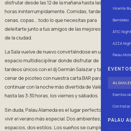
disfrutar desde las 12 de la mañana hasta las 02:30
Vicente Bu
horas ininterrumpidamente. Comidas, tardeos,
cenas, copas... todo lo que necesitas para
Bamboleo
deleitarte junto a tus amigos de las mejores vistas
ÀTIC Nigh
de la ciudad.
AZZA Nigh
La Sala vuelve de nuevo convirtiéndose en un
Palau Mote
espacio multidisciplinar donde disfrutar de
EVENTOS
tardeos únicos con el dj Germán Salazar y también
cenar de picoteo con nuestra carta BAR para
ALQUILE
continuar con la noche más divertida de València
Eventos ce
hasta las 3:30 horas, los viernes y sábados.
Contratar 
Sin duda, Palau Alameda es el lugar perfecto para
vivir el verano más especial. Dos ambientes, dos
PALAU AL
espacios, dos estilos. Los sueños se cumplen en