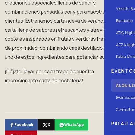
creaciones especiales llenas de sabor y
Vicente Bu
combinaciones pensadas por y para nuestros
clientes. Estrenamos carta nueva de verano, una
Bamboleo
carta llena de sabores refrescantes y atrevidos,
ÀTIC Nigh
cócteles inspirados en frutas y verduras frescas
AZZA Nigh
de proximidad, combinando cada destilado con
uno de estos ingredientes para potenciar su gusto.
Palau Mote
EVENTOS
¡Déjate llevar por cada trago de nuestra
impresionante carta de coctelería!
ALQUILE
Eventos ce
Contratar 
PALAU AL
Facebook
X
WhatsApp