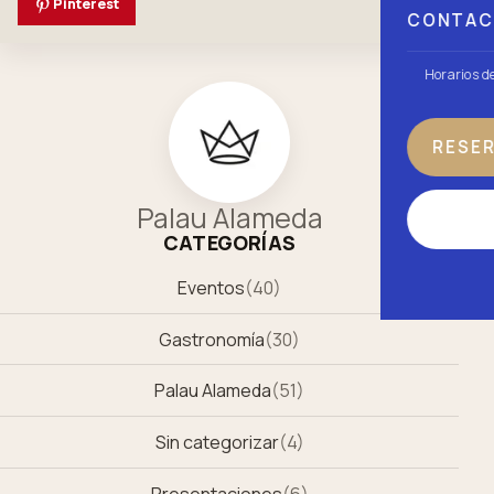
Pinterest
CONTA
Horarios d
RESE
Palau Alameda
CATEGORÍAS
Eventos
(
40
)
Gastronomía
(
30
)
Palau Alameda
(
51
)
Sin categorizar
(
4
)
Presentaciones
(
6
)