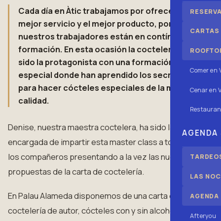
Cada día en Àtic trabajamos por ofreceros el
RESERV
mejor servicio y el mejor producto, por eso
CARTAS
nuestros trabajadores están en contínua
formación. En esta ocasión la coctelería ha
ROOFTOP
sido la protagonista con una formación
Comer en 
especial donde han aprendido los secretos
para hacer cócteles especiales de la mejor
Cenar en V
calidad.
Restauran
Denise, nuestra maestra coctelera, ha sido la
AGENDA
encargada de impartir esta master class a todos
los compañeros presentando a la vez las nuevas
TARDEOS
propuestas de la carta de coctelería.
LAS NOC
En Palau Alameda disponemos de una carta de
AGENDA
coctelería de autor, cócteles con y sin alcohol,
Afteryou