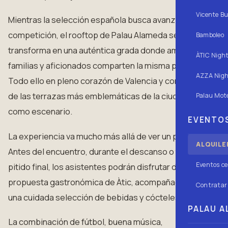
Vicente Bu
Mientras la selección española busca avanzar en la
competición, el rooftop de Palau Alameda se
Bamboleo
transforma en una auténtica grada donde amigos,
ÀTIC Nigh
familias y aficionados comparten la misma pasión.
AZZA Nigh
Todo ello en pleno corazón de Valencia y con una
de las terrazas más emblemáticas de la ciudad
Palau Mote
como escenario.
EVENTOS
La experiencia va mucho más allá de ver un partido.
ALQUILE
Antes del encuentro, durante el descanso o tras el
Eventos ce
pitido final, los asistentes podrán disfrutar de la
propuesta gastronómica de Àtic, acompañada por
Contratar 
una cuidada selección de bebidas y cócteles.
PALAU AL
La combinación de fútbol, buena música,