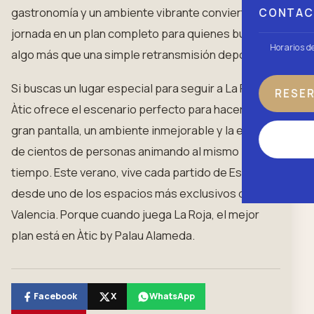
gastronomía y un ambiente vibrante convierte cada
CONTA
jornada en un plan completo para quienes buscan
Horarios d
algo más que una simple retransmisión deportiva.
Si buscas un lugar especial para seguir a La Roja,
RESE
Àtic ofrece el escenario perfecto para hacerlo: una
gran pantalla, un ambiente inmejorable y la energía
de cientos de personas animando al mismo
tiempo. Este verano, vive cada partido de España
desde uno de los espacios más exclusivos de
Valencia. Porque cuando juega La Roja, el mejor
plan está en Àtic by Palau Alameda.
Facebook
X
WhatsApp