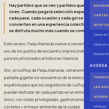
Hay partidos que se ven y partidos que se
RESERV
viven. Cuando juega la selección española,
CARTAS
cada pase, cada ocasión y cada gol se
convierten en una experiencia colectiva que
ROOFTOP
se disfruta mucho más cuando se comparte.
Comer en 
Este verano, Palau Alameda vuelve a convertirse en
Cenar en V
uno de los puntos de encuentro imprescindibles
Restauran
para los aficionados al fútbol en Valencia.
AGENDA
Àtic, el rooftop de Palau Alameda, retransmitirá en
pantalla gigante los encuentros de la selección
TARDEOS
española para que los seguidores de La Roja
LAS NOC
puedan disfrutar de cada partido en un entorno
AGENDA
único, con vistas privilegiadas, gastronomía,
cócteles y el mejor ambiente de la ciudad.
Afteryou