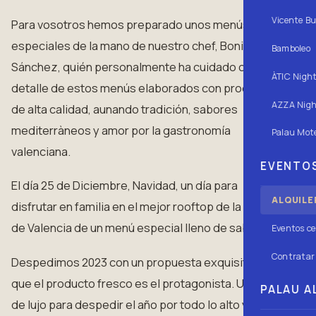
Vicente Bu
Para vosotros hemos preparado unos menús
especiales de la mano de nuestro chef, Bonifacio
Bamboleo
Sánchez, quién personalmente ha cuidado cada
ÀTIC Nigh
detalle de estos menús elaborados con productos
AZZA Nigh
de alta calidad, aunando tradición, sabores
mediterràneos y amor por la gastronomía
Palau Mote
valenciana.
EVENTOS
El día 25 de Diciembre, Navidad, un día para
ALQUILE
disfrutar en familia en el mejor rooftop de la ciudad
de Valencia de un menú especial lleno de sabor.
Eventos ce
Contratar 
Despedimos 2023 con un propuesta exquisita en la
que el producto fresco es el protagonista. Un menú
PALAU AL
de lujo para despedir el año por todo lo alto y