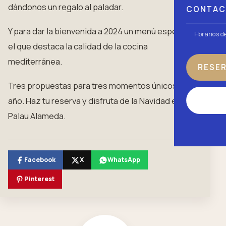
dándonos un regalo al paladar.
CONTA
Y para dar la bienvenida a 2024 un menú especial en
Horarios d
el que destaca la calidad de la cocina
mediterránea.
RESE
Tres propuestas para tres momentos únicos del
año. Haz tu reserva y disfruta de la Navidad en
Palau Alameda.
Facebook
X
WhatsApp
Pinterest