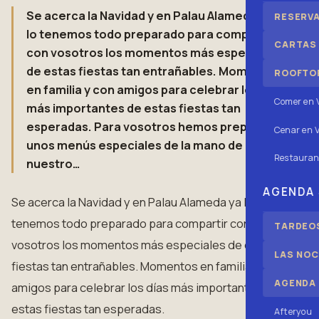
Se acerca la Navidad y en Palau Alameda ya
RESERV
lo tenemos todo preparado para compartir
CARTAS
con vosotros los momentos más especiales
de estas fiestas tan entrañables. Momentos
ROOFTOP
en familia y con amigos para celebrar los días
Comer en 
más importantes de estas fiestas tan
esperadas. Para vosotros hemos preparado
Cenar en V
unos menús especiales de la mano de
Restauran
nuestro…
AGENDA
Se acerca la Navidad y en Palau Alameda ya lo
tenemos todo preparado para compartir con
TARDEOS
vosotros los momentos más especiales de estas
LAS NOC
fiestas tan entrañables. Momentos en familia y con
AGENDA
amigos para celebrar los días más importantes de
estas fiestas tan esperadas.
Afteryou