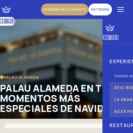
RESERVAS RESTAURANTE
ENTRADAS
🇪🇸
🇬🇧
|
Español
Inglés
🇪🇸
🇬🇧
|
Español
Inglés
EXPERIE
Quiénes s
PALAU ALAMEDA
PALAU ALAMEDA EN TUS
ÀTIC RE
MOMENTOS MÁS
LA GRAN
ESPECIALES DE NAVIDAD
AZZA PR
RESTAU