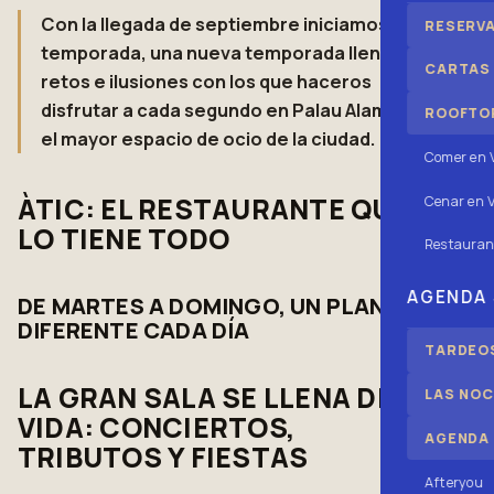
Con la llegada de septiembre iniciamos
RESERV
temporada, una nueva temporada llena de
CARTAS
retos e ilusiones con los que haceros
disfrutar a cada segundo en Palau Alameda,
ROOFTOP
el mayor espacio de ocio de la ciudad.
Comer en 
ÀTIC: EL RESTAURANTE QUE
Cenar en V
LO TIENE TODO
Restauran
AGENDA
DE MARTES A DOMINGO, UN PLAN
DIFERENTE CADA DÍA
TARDEOS
LA GRAN SALA SE LLENA DE
LAS NOC
VIDA: CONCIERTOS,
AGENDA
TRIBUTOS Y FIESTAS
Afteryou