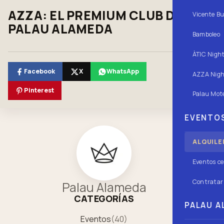
AZZA: EL PREMIUM CLUB DE
Vicente Bu
PALAU ALAMEDA
Bamboleo
ÀTIC Nigh
Facebook
X
WhatsApp
AZZA Nigh
Pinterest
Palau Mote
EVENTOS
ALQUILE
Eventos ce
Contratar 
Palau Alameda
CATEGORÍAS
PALAU AL
Eventos
(
40
)