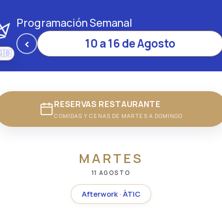
Programación Semanal
‹
10 a 16 de Agosto
🇬🇧
pañol
English
RESERVAS RESTAURANTE
COMIDAS Y CENAS DE MARTES A DOMINGO
MARTES
11 AGOSTO
Afterwork · ÀTIC