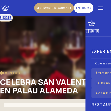
RESERVAS RESTAURANTE
ENTRADAS
🇪🇸
🇬🇧
|
Español
Inglés
🇪🇸
🇬🇧
|
Español
Inglés
EXPERIE
Quiénes s
EVENTOS
ÀTIC RE
CELEBRA SAN VALENTÍN
LA GRAN
EN PALAU ALAMEDA
AZZA PR
RESTAU