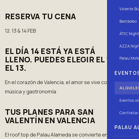
Vicente Bu
RESERVA TU CENA
Bamboleo
12. 13 & 14 FEB
ÀTIC Nigh
AZZA Nigh
EL DÍA 14 ESTÁ YA ESTÁ
LLENO. PUEDES ELEGIR EL 12 O
Palau Mote
EL 13.
EVENTOS
En el corazón de Valencia, el amor se vive con
ALQUILE
música y gastronomía
Eventos ce
TUS PLANES PARA SAN
Contratar 
VALENTÍN EN VALENCIA
PALAU AL
El roof top de Palau Alameda se convierte en el