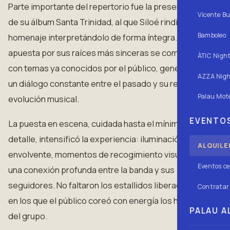
Parte importante del repertorio fue la presentación
Vicente Bu
de su álbum Santa Trinidad, al que Siloé rindió
Bamboleo
homenaje interpretándolo de forma íntegra. Esa
apuesta por sus raíces más sinceras se combinó
ÀTIC Nigh
con temas ya conocidos por el público, generando
AZZA Nigh
un diálogo constante entre el pasado y su reciente
Palau Mote
evolución musical.
EVENTOS
La puesta en escena, cuidada hasta el mínimo
detalle, intensificó la experiencia: iluminación
ALQUILE
envolvente, momentos de recogimiento visual, y
Eventos ce
una conexión profunda entre la banda y sus
seguidores. No faltaron los estallidos liberadores,
Contratar 
en los que el público coreó con energía los himnos
PALAU AL
del grupo.