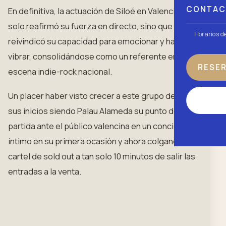
CONTA
En definitiva, la actuación de Siloé en Valencia no
solo reafirmó su fuerza en directo, sino que
Horarios d
reivindicó su capacidad para emocionar y hacer
vibrar, consolidándose como un referente en la
RESE
escena indie-rock nacional.
Un placer haber visto crecer a este grupo desde
sus inicios siendo Palau Alameda su punto de
partida ante el público valencina en un concierto
íntimo en su primera ocasión y ahora colgando el
cartel de sold out a tan solo 10 minutos de salir las
entradas a la venta.