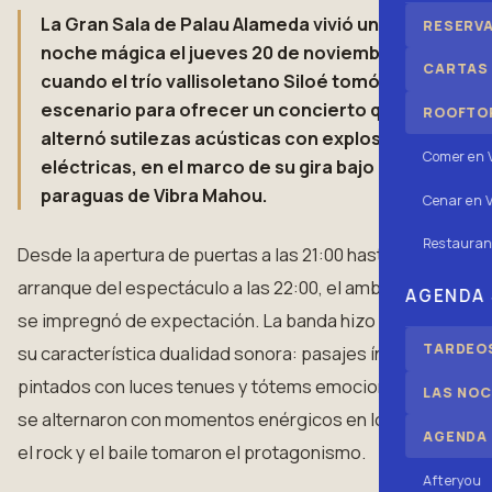
La Gran Sala de Palau Alameda vivió una
RESERV
noche mágica el jueves 20 de noviembre,
CARTAS
cuando el trío vallisoletano Siloé tomó el
escenario para ofrecer un concierto que
ROOFTOP
alternó sutilezas acústicas con explosiones
Comer en 
eléctricas, en el marco de su gira bajo el
paraguas de Vibra Mahou.
Cenar en V
Restauran
Desde la apertura de puertas a las 21:00 hasta el
arranque del espectáculo a las 22:00, el ambiente
AGENDA
se impregnó de expectación. La banda hizo gala de
TARDEOS
su característica dualidad sonora: pasajes íntimos,
pintados con luces tenues y tótems emocionales,
LAS NOC
se alternaron con momentos enérgicos en los que
AGENDA
el rock y el baile tomaron el protagonismo.
Afteryou