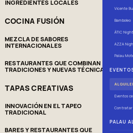
INGREDIENTES LOCALES
Vicente Bu
COCINA FUSIÓN
Bamboleo
ÀTIC Nigh
MEZCLA DE SABORES
AZZA Nigh
INTERNACIONALES
Palau Mote
RESTAURANTES QUE COMBINAN
TRADICIONES Y NUEVAS TÉCNICAS
EVENTOS
ALQUILE
TAPAS CREATIVAS
Eventos ce
INNOVACIÓN EN EL TAPEO
Contratar 
TRADICIONAL
PALAU AL
BARES Y RESTAURANTES QUE