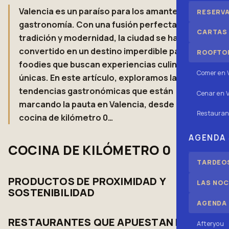
Valencia es un paraíso para los amantes de la
RESERV
gastronomía. Con una fusión perfecta entre
CARTAS
tradición y modernidad, la ciudad se ha
convertido en un destino imperdible para los
ROOFTOP
foodies que buscan experiencias culinarias
Comer en 
únicas. En este artículo, exploramos las
tendencias gastronómicas que están
Cenar en V
marcando la pauta en Valencia, desde la
Restauran
cocina de kilómetro 0…
AGENDA
COCINA DE KILÓMETRO 0
TARDEOS
PRODUCTOS DE PROXIMIDAD Y
LAS NOC
SOSTENIBILIDAD
AGENDA
RESTAURANTES QUE APUESTAN POR
Afteryou