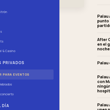
itrón
Palau 
punto 
partid
ts
After
ts
en el 
noche
l & Casino
 PRIVADOS
Palau 
R PARA EVENTOS
Palau 
con Ma
lebrados
ningún
hospit
concierto
Palau 
 DÍA
unen p