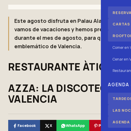
RESERV
Este agosto disfruta en Palau Alameda, el l
CARTAS
vamos de vacaciones y hemos preparado para
ROOFTOP
durante el mes de agosto, para que sigas di
emblemático de Valencia.
Comer en 
Cenar en V
RESTAURANTE ÀTIC EN 
Restauran
AZZA: LA DISCOTECA DE
AGENDA
VALENCIA
TARDEOS
LAS NOC
AGENDA
Facebook
X
WhatsApp
Pinterest