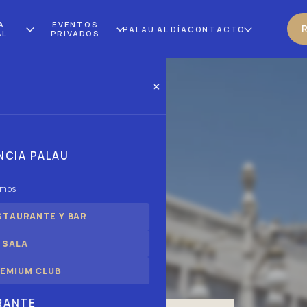
A
EVENTOS
PALAU AL DÍA
CONTACTO
AL
PRIVADOS
×
NCIA PALAU
omos
STAURANTE Y BAR
 SALA
LAMEDA
EMIUM CLUB
RANTE