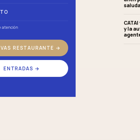
saluda
CTO
CATAI 
e atención
y la a
agente
RVAS RESTAURANTE
→
ENTRADAS
→