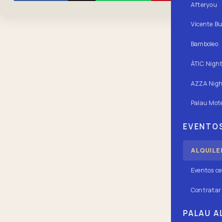
Afteryou
Vicente Bu
Bamboleo
ÀTIC Nigh
AZZA Nigh
Palau Mote
EVENTOS
ALQUILE
Eventos ce
Contratar 
PALAU AL