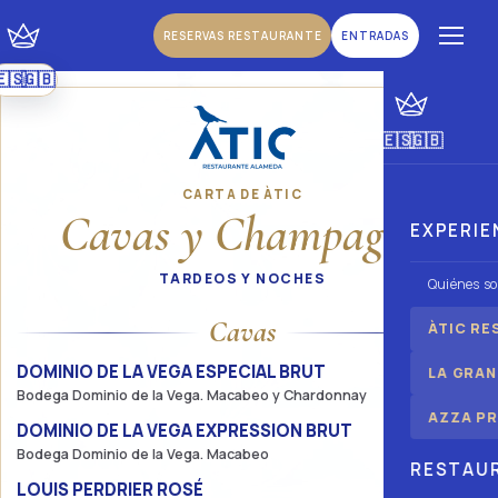
RESERVAS RESTAURANTE
ENTRADAS
🇪🇸
🇬🇧
|
Español
Inglés
🇪🇸
🇬🇧
|
Español
Inglés
CARTA DE ÀTIC
Cavas y Champagne
EXPERIE
TARDEOS Y NOCHES
Quiénes s
Cavas
ÀTIC RE
DOMINIO DE LA VEGA ESPECIAL BRUT
56€
LA GRAN
Bodega Dominio de la Vega. Macabeo y Chardonnay
AZZA PR
DOMINIO DE LA VEGA EXPRESSION BRUT
50€
Bodega Dominio de la Vega. Macabeo
RESTAU
LOUIS PERDRIER ROSÉ
42€