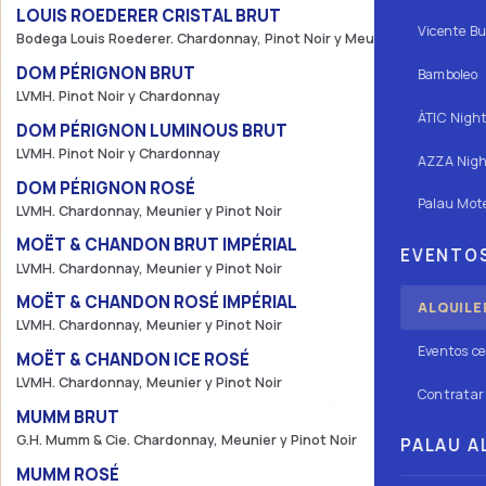
LOUIS ROEDERER CRISTAL BRUT
650€
Vicente Bu
Bodega Louis Roederer. Chardonnay, Pinot Noir y Meunier
DOM PÉRIGNON BRUT
600€
Bamboleo
LVMH. Pinot Noir y Chardonnay
ÀTIC Nigh
DOM PÉRIGNON LUMINOUS BRUT
750€
LVMH. Pinot Noir y Chardonnay
AZZA Nigh
DOM PÉRIGNON ROSÉ
750€
Palau Mote
LVMH. Chardonnay, Meunier y Pinot Noir
MOËT & CHANDON BRUT IMPÉRIAL
200€
EVENTOS
LVMH. Chardonnay, Meunier y Pinot Noir
MOËT & CHANDON ROSÉ IMPÉRIAL
250€
ALQUILE
LVMH. Chardonnay, Meunier y Pinot Noir
Eventos ce
MOËT & CHANDON ICE ROSÉ
250€
LVMH. Chardonnay, Meunier y Pinot Noir
Contratar 
MUMM BRUT
200€
G.H. Mumm & Cie. Chardonnay, Meunier y Pinot Noir
PALAU AL
MUMM ROSÉ
250€