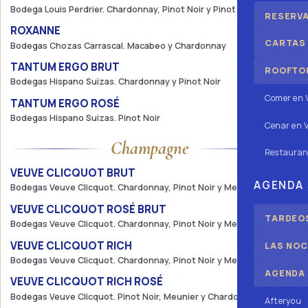
Bodega Louis Perdrier. Chardonnay, Pinot Noir y Pinot Blanc
RESERV
ROXANNE
42€
CARTAS
Bodegas Chozas Carrascal. Macabeo y Chardonnay
TANTUM ERGO BRUT
80€
ROOFTOP
Bodegas Hispano Suizas. Chardonnay y Pinot Noir
Comer en 
TANTUM ERGO ROSÉ
80€
Bodegas Hispano Suizas. Pinot Noir
Cenar en V
Champagne
Restauran
VEUVE CLICQUOT BRUT
200€
AGENDA
Bodegas Veuve Clicquot. Chardonnay, Pinot Noir y Meunier
QUÉ HACER
VEUVE CLICQUOT ROSÉ BRUT
250€
TARDEOS
Bodegas Veuve Clicquot. Chardonnay, Pinot Noir y Meunier
VEUVE CLICQUOT RICH
250€
LAS NOC
Bodegas Veuve Clicquot. Chardonnay, Pinot Noir y Meunier
AGENDA
VEUVE CLICQUOT RICH ROSÉ
250€
Bodegas Veuve Clicquot. Pinot Noir, Meunier y Chardonnay
Afteryou