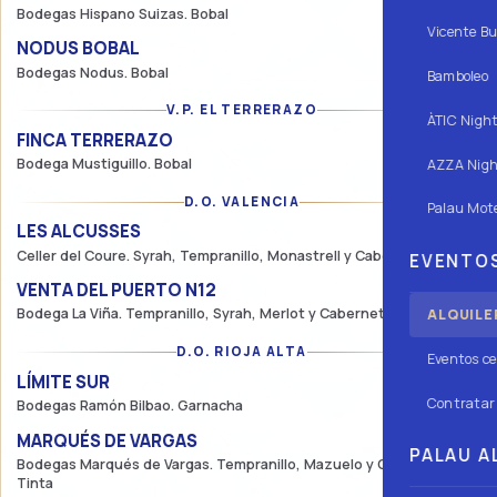
Bodegas Hispano Suizas. Bobal
Vicente Bu
NODUS BOBAL
27,50€
Bodegas Nodus. Bobal
Bamboleo
V.P. EL TERRERAZO
ÀTIC Nigh
FINCA TERRERAZO
57,50€
Bodega Mustiguillo. Bobal
AZZA Nigh
D.O. VALENCIA
Palau Mote
LES ALCUSSES
32,50€
Celler del Coure. Syrah, Tempranillo, Monastrell y Cabernet
EVENTOS
VENTA DEL PUERTO N12
32,50€
Bodega La Viña. Tempranillo, Syrah, Merlot y Cabernet Sauvignon
ALQUILE
D.O. RIOJA ALTA
Eventos ce
LÍMITE SUR
37,50€
Contratar 
Bodegas Ramón Bilbao. Garnacha
MARQUÉS DE VARGAS
41,25€
PALAU AL
Bodegas Marqués de Vargas. Tempranillo, Mazuelo y Garnacha
Tinta