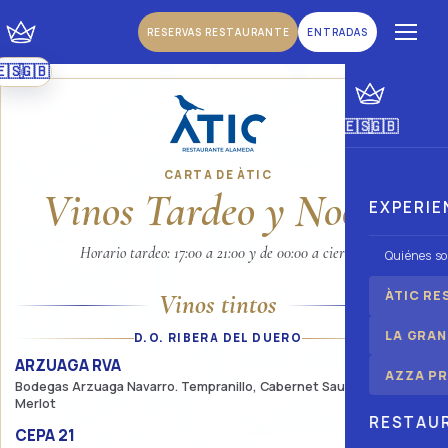
RESERVAS RESTAURANTE
ENTRADAS
🇪🇸
🇬🇧
|
Español
Inglés
🇪🇸
🇬🇧
|
Español
Inglés
CARTA DE ÀTIC
Vinos Tardeo y Noche
EXPERIE
Horario tardeo: 17:00 a 21:00 y de 00:00 a cierre
Quiénes s
ÀTIC RE
Vinos tintos
LA GRAN
D.O. RIBERA DEL DUERO
ARZUAGA RVA
58,75€
AZZA PR
Bodegas Arzuaga Navarro. Tempranillo, Cabernet Sauvignon y
Merlot
RESTAU
CEPA 21
38,75€