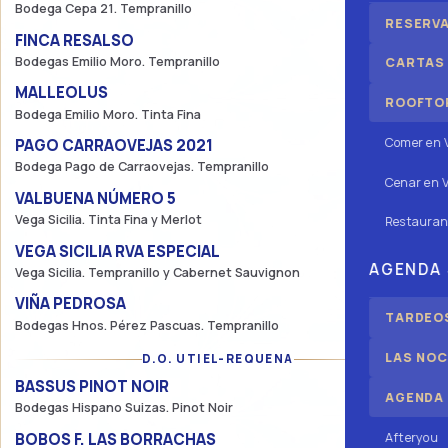
Bodega Cepa 21. Tempranillo
RESERV
FINCA RESALSO
31,25€
Bodegas Emilio Moro. Tempranillo
CARTAS
MALLEOLUS
60€
ROOFTOP
Bodega Emilio Moro. Tinta Fina
Comer en 
PAGO CARRAOVEJAS 2021
61,25€
Bodega Pago de Carraovejas. Tempranillo
Cenar en V
VALBUENA NÚMERO 5
237,50€
Vega Sicilia. Tinta Fina y Merlot
Restauran
VEGA SICILIA RVA ESPECIAL
762,50€
AGENDA
Vega Sicilia. Tempranillo y Cabernet Sauvignon
VIÑA PEDROSA
43,75€
TARDEOS
Bodegas Hnos. Pérez Pascuas. Tempranillo
LAS NOC
D.O. UTIEL-REQUENA
BASSUS PINOT NOIR
40€
AGENDA
Bodegas Hispano Suizas. Pinot Noir
Afteryou
BOBOS F. LAS BORRACHAS
42,50€