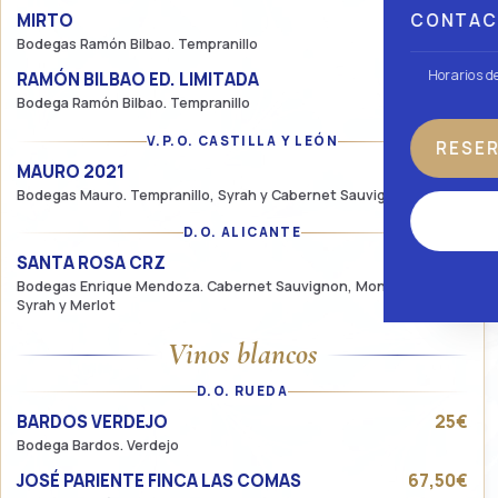
CONTA
MIRTO
62,50€
Bodegas Ramón Bilbao. Tempranillo
Horarios d
RAMÓN BILBAO ED. LIMITADA
36,25€
Bodega Ramón Bilbao. Tempranillo
V.P.O. CASTILLA Y LEÓN
RESE
MAURO 2021
65€
Bodegas Mauro. Tempranillo, Syrah y Cabernet Sauvignon
QUÉ HACER
D.O. ALICANTE
SANTA ROSA CRZ
41,25€
Bodegas Enrique Mendoza. Cabernet Sauvignon, Monastrell,
Syrah y Merlot
Vinos blancos
D.O. RUEDA
BARDOS VERDEJO
25€
Bodega Bardos. Verdejo
JOSÉ PARIENTE FINCA LAS COMAS
67,50€