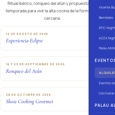
Ritual ibérico, ronqueo del atún y propuestas de
Vicente Bu
temporada para vivir la alta cocina de la forma más
cercana.
Bamboleo
ÀTIC Nigh
12 DE AGOSTO DE 2026
AZZA Nigh
Experiencia Eclipse
Palau Mote
EVENTOS
16 Y 23 DE SEPTIEMBRE DE 2026
Ronqueo del Atún
ALQUILE
Eventos ce
Contratar 
28 DE OCTUBRE DE 2026
Show Cooking Gourmet
QUÉ HACER
PALAU AL