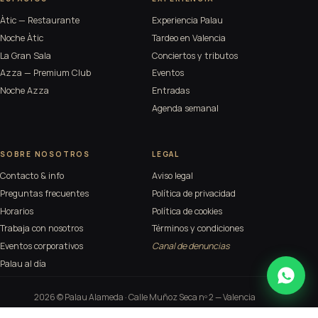
Àtic — Restaurante
Experiencia Palau
Noche Àtic
Tardeo en Valencia
La Gran Sala
Conciertos y tributos
Azza — Premium Club
Eventos
Noche Azza
Entradas
Agenda semanal
SOBRE NOSOTROS
LEGAL
Contacto & info
Aviso legal
Preguntas frecuentes
Política de privacidad
Horarios
Política de cookies
Trabaja con nosotros
Términos y condiciones
Eventos corporativos
Canal de denuncias
Palau al día
2026 © Palau Alameda ·
Calle Muñoz Seca nº 2
— Valencia