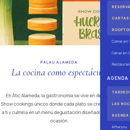
RESERV
CARTAS
ROOFTOP
Comer en 
Cenar en V
PALAU ALAMEDA
Restauran
La cocina como espectáculo
AGENDA
TARDEOS
En Àtic Alameda, la gastronomía se vive en directo.
Show cookings únicos donde cada plato se crea frente
LAS NOC
a ti y culmina en un menú degustación diseñado para la
AGENDA
ocasión.
Afteryou